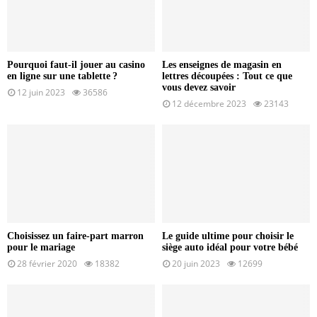
Pourquoi faut-il jouer au casino
Les enseignes de magasin en
en ligne sur une tablette ?
lettres découpées : Tout ce que
vous devez savoir
12 juin 2023
36586
12 décembre 2023
23143
Choisissez un faire-part marron
Le guide ultime pour choisir le
pour le mariage
siège auto idéal pour votre bébé
28 février 2020
18382
20 juin 2023
12699