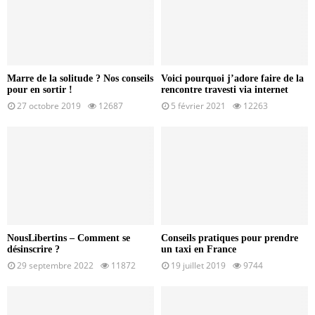
Marre de la solitude ? Nos conseils
Voici pourquoi j’adore faire de la
pour en sortir !
rencontre travesti via internet
27 octobre 2019
12687
5 février 2021
12263
NousLibertins – Comment se
Conseils pratiques pour prendre
désinscrire ?
un taxi en France
29 septembre 2022
11872
19 juillet 2019
9744