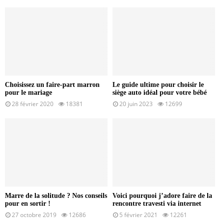
Choisissez un faire-part marron
Le guide ultime pour choisir le
pour le mariage
siège auto idéal pour votre bébé
28 février 2020
18381
20 juin 2023
12699
Marre de la solitude ? Nos conseils
Voici pourquoi j’adore faire de la
pour en sortir !
rencontre travesti via internet
27 octobre 2019
12686
5 février 2021
12261