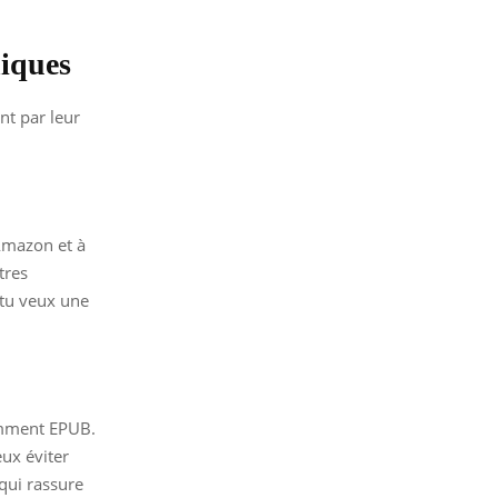
niques
nt par leur
Amazon et à
tres
 tu veux une
amment EPUB.
eux éviter
qui rassure