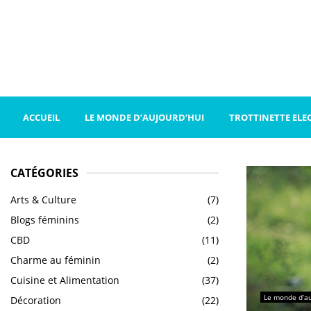
ACCUEIL
LE MONDE D’AUJOURD’HUI
TROTTINETTE ELE
CATÉGORIES
Arts & Culture
(7)
Blogs féminins
(2)
CBD
(11)
Charme au féminin
(2)
Cuisine et Alimentation
(37)
Le monde d’au
Décoration
(22)