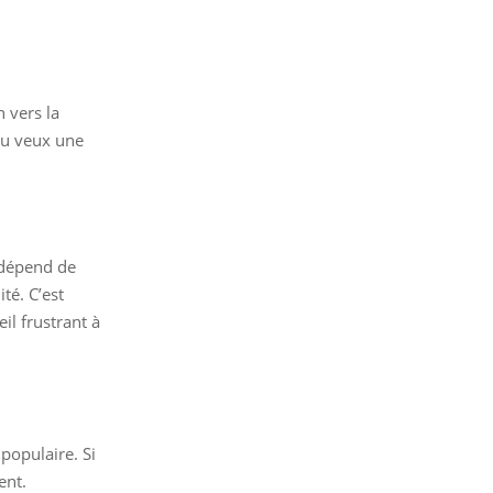
 vers la
 tu veux une
x dépend de
té. C’est
il frustrant à
 populaire. Si
ent.