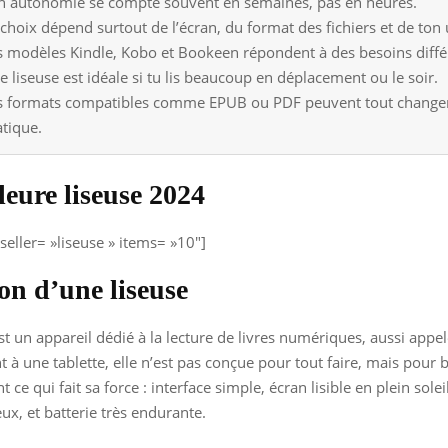
n autonomie se compte souvent en semaines, pas en heures.
 choix dépend surtout de l’écran, du format des fichiers et de ton
s modèles Kindle, Kobo et Bookeen répondent à des besoins diffé
e liseuse est idéale si tu lis beaucoup en déplacement ou le soir.
s formats compatibles comme EPUB ou PDF peuvent tout changer
atique.
leure liseuse 2024
eller= »liseuse » items= »10″]
ion d’une liseuse
st un appareil dédié à la lecture de livres numériques, aussi appe
à une tablette, elle n’est pas conçue pour tout faire, mais pour bi
t ce qui fait sa force : interface simple, écran lisible en plein soleil
eux, et batterie très endurante.