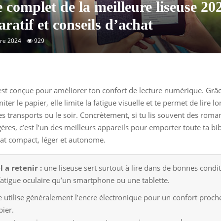
 complet de la meilleure liseuse 202
ratif et conseils d’achat
re 2024
929
st conçue pour améliorer ton confort de lecture numérique. Grâc
ter le papier, elle limite la fatigue visuelle et te permet de lire 
 transports ou le soir. Concrètement, si tu lis souvent des roman
ères, c’est l’un des meilleurs appareils pour emporter toute ta bi
at compact, léger et autonome.
l a retenir :
une liseuse sert surtout à lire dans de bonnes condit
atigue oculaire qu’un smartphone ou une tablette.
le utilise généralement l’encre électronique pour un confort proch
pier.