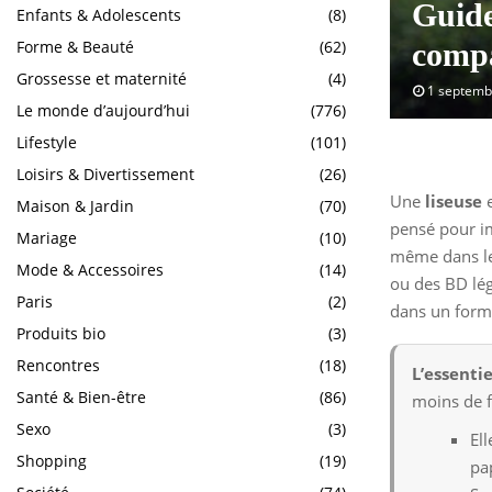
Guide
Enfants & Adolescents
(8)
Forme & Beauté
(62)
compa
Grossesse et maternité
(4)
1 septemb
Le monde d’aujourd’hui
(776)
Lifestyle
(101)
Loisirs & Divertissement
(26)
Une
liseuse
e
Maison & Jardin
(70)
pensé pour imi
Mariage
(10)
même dans les
Mode & Accessoires
(14)
ou des BD lég
Paris
(2)
dans un form
Produits bio
(3)
Rencontres
(18)
L’essentie
Santé & Bien-être
(86)
moins de f
Sexo
(3)
El
Shopping
(19)
pa