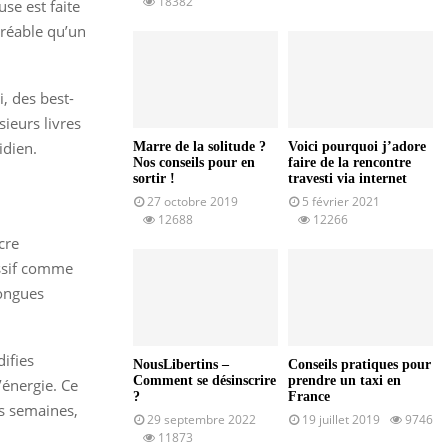
18382
use est faite
gréable qu’un
i, des best-
sieurs livres
idien.
Marre de la solitude ?
Voici pourquoi j’adore
Nos conseils pour en
faire de la rencontre
sortir !
travesti via internet
27 octobre 2019
5 février 2021
12688
12266
cre
essif comme
longues
ifies
NousLibertins –
Conseils pratiques pour
Comment se désinscrire
prendre un taxi en
’énergie. Ce
?
France
es semaines,
29 septembre 2022
19 juillet 2019
9746
11873