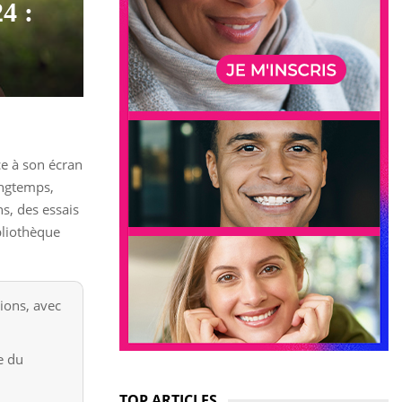
4 :
e à son écran
longtemps,
s, des essais
bliothèque
ions, avec
e du
TOP ARTICLES