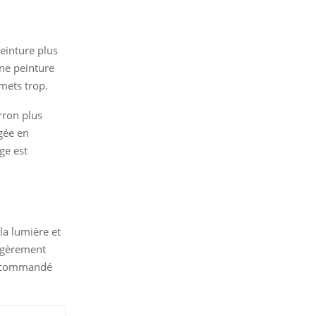
einture plus
ne peinture
 mets trop.
rron plus
gée en
ge est
la lumière et
légèrement
 recommandé