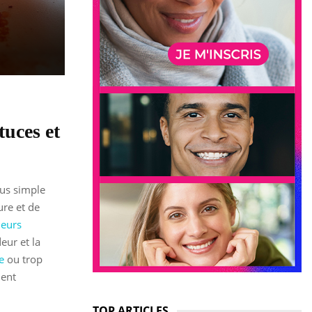
tuces et
lus simple
ure et de
leurs
eur et la
e
ou trop
ment
TOP ARTICLES