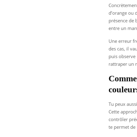
Concrètement,
d’orange ou d
présence de bl
entre un marr
Une erreur fr
des cas, il va
puis observe 
rattraper un 
Comment
couleur
Tu peux aussi
Cette approch
contrôler pré
te permet de 