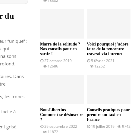
18382
r du
eur “unique” :
Marre de la solitude ?
Voici pourquoi j’adore
s qui
Nos conseils pour en
faire de la rencontre
sortir !
travesti via internet
inaisons
27 octobre 2019
5 février 2021
profond.
12686
12262
taires. Dans
tre.
s, les troncs
NousLibertins –
Conseils pratiques pour
facile à
Comment se désinscrire
prendre un taxi en
?
France
nt grisé.
29 septembre 2022
19 juillet 2019
9742
11872