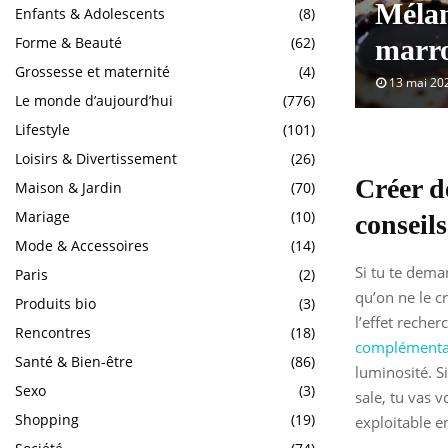
Mélan
Enfants & Adolescents
(8)
Forme & Beauté
(62)
marro
Grossesse et maternité
(4)
13 mai 20
Le monde d’aujourd’hui
(776)
Lifestyle
(101)
Loisirs & Divertissement
(26)
Créer d
Maison & Jardin
(70)
Mariage
(10)
conseils
Mode & Accessoires
(14)
Si tu te dem
Paris
(2)
qu’on ne le c
Produits bio
(3)
l’effet reche
Rencontres
(18)
complémenta
Santé & Bien-être
(86)
luminosité. S
Sexo
(3)
sale, tu vas 
Shopping
(19)
exploitable e