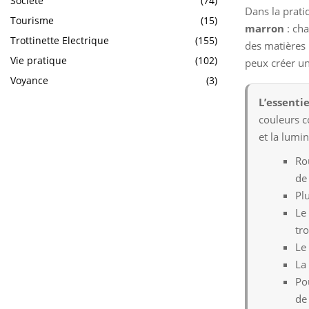
Société
(74)
Dans la prati
Tourisme
(15)
marron
: cha
Trottinette Electrique
(155)
des matières 
Vie pratique
(102)
peux créer un
Voyance
(3)
L’essentie
couleurs c
et la lumin
Ro
de
Plu
Le
tro
Le
La
Po
de