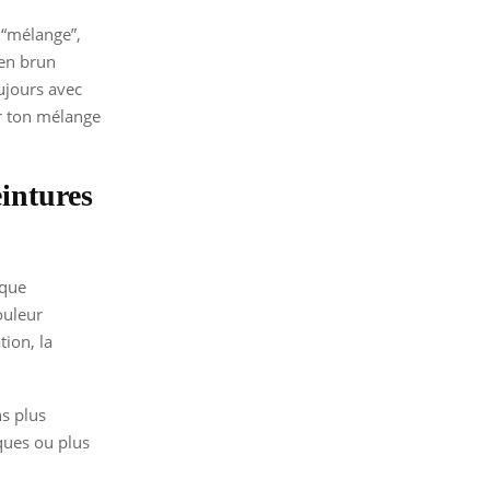
 “mélange”,
 en brun
oujours avec
er ton mélange
eintures
 que
ouleur
ion, la
s plus
ques ou plus