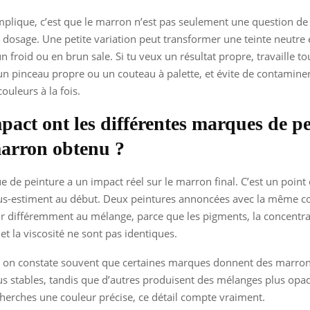
mplique, c’est que le marron n’est pas seulement une question de
 dosage. Une petite variation peut transformer une teinte neutre
n froid ou en brun sale. Si tu veux un résultat propre, travaille t
un pinceau propre ou un couteau à palette, et évite de contamin
ouleurs à la fois.
pact ont les différentes marques de p
marron obtenu ?
e de peinture a un impact réel sur le marron final. C’est un point
s-estiment au début. Deux peintures annoncées avec la même c
r différemment au mélange, parce que les pigments, la concentrat
et la viscosité ne sont pas identiques.
n, on constate souvent que certaines marques donnent des marron
us stables, tandis que d’autres produisent des mélanges plus opa
 cherches une couleur précise, ce détail compte vraiment.