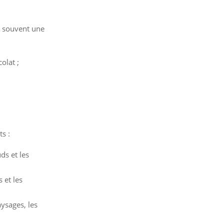
s souvent une
olat ;
s :
ds et les
 et les
ysages, les