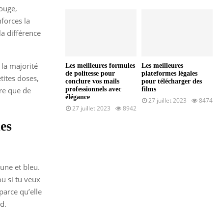
ouge,
forces la
la différence
 la majorité
Les meilleures formules
Les meilleures
de politesse pour
plateformes légales
etites doses,
conclure vos mails
pour télécharger des
ère que de
professionnels avec
films
élégance
27 juillet 2023
8474
27 juillet 2023
8942
es
aune et bleu.
ou si tu veux
parce qu’elle
d.