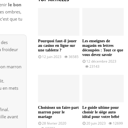
tenir
le bon
des ombres,
c’est que tu
Pourquoi faut-il jouer
Les enseignes de
 des
au casino en ligne sur
magasin en lettres
a froideur
une tablette ?
découpées : Tout ce que
vous devez savoir
12 juin 2023
36585
12 décembre 2023
bon marron
23143
it.
tu en mets
Choisissez un faire-part
Le guide ultime pour
inal.
marron pour le
choisir le siège auto
ille avant
mariage
idéal pour votre bébé
28 février 2020
20 juin 2023
12699