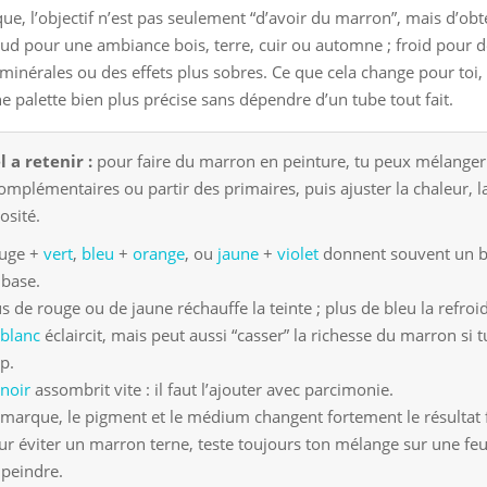
que, l’objectif n’est pas seulement “d’avoir du marron”, mais d’ob
ud pour une ambiance bois, terre, cuir ou automne ; froid pour 
minérales ou des effets plus sobres. Ce que cela change pour toi, 
e palette bien plus précise sans dépendre d’un tube tout fait.
l a retenir :
pour faire du marron en peinture, tu peux mélanger
omplémentaires ou partir des primaires, puis ajuster la chaleur, l
osité.
uge +
vert
,
bleu
+
orange
, ou
jaune
+
violet
donnent souvent un 
 base.
s de rouge ou de jaune réchauffe la teinte ; plus de bleu la refroid
blanc
éclaircit, mais peut aussi “casser” la richesse du marron si 
p.
noir
assombrit vite : il faut l’ajouter avec parcimonie.
 marque, le pigment et le médium changent fortement le résultat f
ur éviter un marron terne, teste toujours ton mélange sur une feu
 peindre.