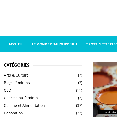
ACCUEIL
LE MONDE D’AUJOURD’HUI
TROTTINETTE ELE
CATÉGORIES
Arts & Culture
(7)
Blogs féminins
(2)
CBD
(11)
Charme au féminin
(2)
Cuisine et Alimentation
(37)
Le monde d’au
Décoration
(22)