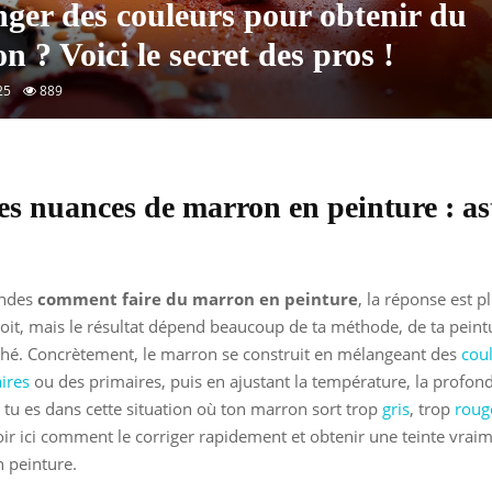
ger des couleurs pour obtenir du
n ? Voici le secret des pros !
25
889
es nuances de marron en peinture : as
andes
comment faire du marron en peinture
, la réponse est p
roit, mais le résultat dépend beaucoup de ta méthode, de ta peint
rché. Concrètement, le marron se construit en mélangeant des
cou
ires
ou des primaires, puis en ajustant la température, la profond
i tu es dans cette situation où ton marron sort trop
gris
, trop
roug
voir ici comment le corriger rapidement et obtenir une teinte vrai
n peinture.