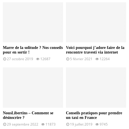
Marre de la solitude ? Nos conseils
Voici pourquoi j’adore faire de la
pour en sortir !
rencontre travesti via internet
27 octobre 2019
12687
5 février 2021
12264
NousLibertins – Comment se
Conseils pratiques pour prendre
désinscrire ?
un taxi en France
29 septembre 2022
11873
19 juillet 2019
9745