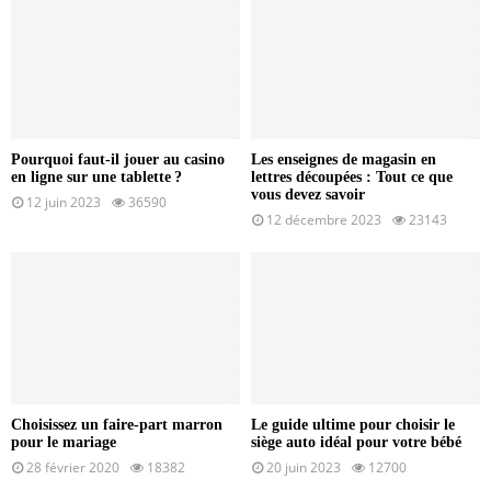
Pourquoi faut-il jouer au casino
Les enseignes de magasin en
en ligne sur une tablette ?
lettres découpées : Tout ce que
vous devez savoir
12 juin 2023
36590
12 décembre 2023
23143
Choisissez un faire-part marron
Le guide ultime pour choisir le
pour le mariage
siège auto idéal pour votre bébé
28 février 2020
18382
20 juin 2023
12700