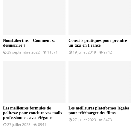
NousLibertins – Comment se
Conseils pratiques pour prendre
désinscrire ?
un taxi en France
29 septembre 2022
11871
19 juillet 2019
9742
Les meilleures formules de
Les meilleures plateformes légales
politesse pour conclure vos mails
pour télécharger des films
professionnels avec élégance
27 juillet 2023
8473
27 juillet 2023
8941