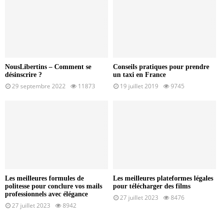
NousLibertins – Comment se
Conseils pratiques pour prendre
désinscrire ?
un taxi en France
29 septembre 2022
11873
19 juillet 2019
9745
Les meilleures formules de
Les meilleures plateformes légales
politesse pour conclure vos mails
pour télécharger des films
professionnels avec élégance
27 juillet 2023
8476
27 juillet 2023
8942