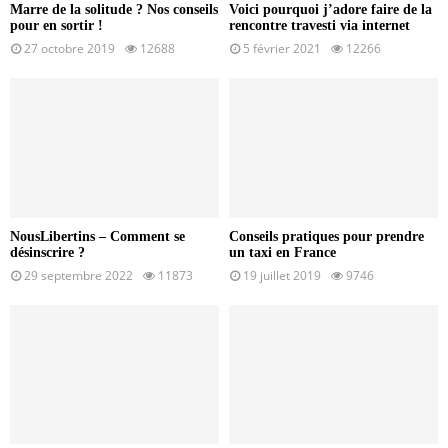
Marre de la solitude ? Nos conseils
Voici pourquoi j’adore faire de la
pour en sortir !
rencontre travesti via internet
27 octobre 2019
12688
5 février 2021
12266
NousLibertins – Comment se
Conseils pratiques pour prendre
désinscrire ?
un taxi en France
29 septembre 2022
11873
19 juillet 2019
9746