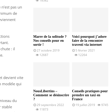
18382
 n’est pas un
minimum de
eviennent
ctions
Marre de la solitude ?
Voici pourquoi j’adore
Nos conseils pour en
faire de la rencontre
rtant.
sortir !
travesti via internet
hute : il
27 octobre 2019
5 février 2021
e.
12687
12264
t devient vite
un modèle qui
NousLibertins –
Conseils pratiques pour
Comment se désinscrire
prendre un taxi en
?
France
 niveau du
29 septembre 2022
19 juillet 2019
9745
r stable
11873