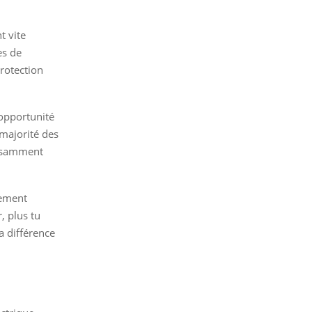
t vite
es de
rotection
’opportunité
majorité des
ffisamment
pement
, plus tu
la différence