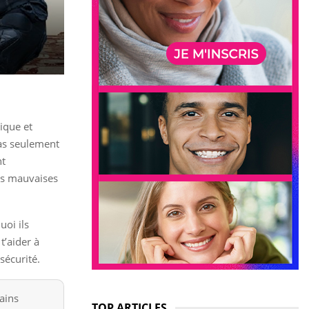
mique et
pas seulement
nt
les mauvaises
uoi ils
t’aider à
sécurité.
tains
TOP ARTICLES