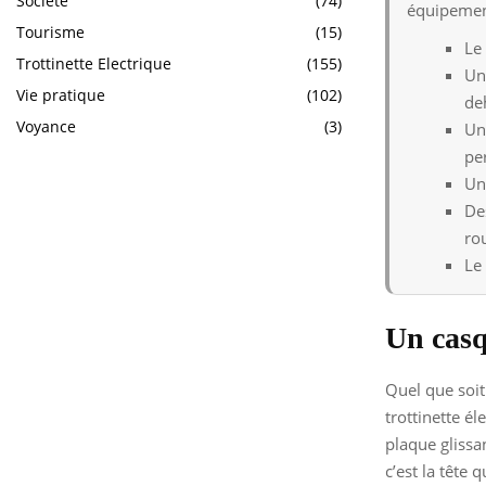
Société
(74)
équipement
Tourisme
(15)
Le 
Trottinette Electrique
(155)
Un
Vie pratique
(102)
de
Voyance
(3)
Un
pe
Un
De
ro
Le
Un cas
Quel que soit 
trottinette é
plaque glissa
c’est la tête 