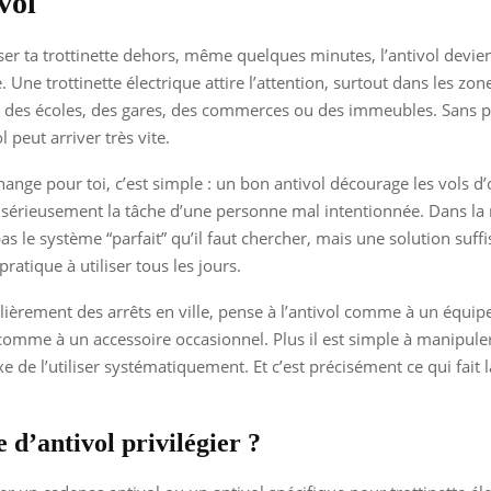
vol
isser ta trottinette dehors, même quelques minutes, l’antivol devien
 Une trottinette électrique attire l’attention, surtout dans les zon
s des écoles, des gares, des commerces ou des immeubles. Sans p
l peut arriver très vite.
hange pour toi, c’est simple : un bon antivol décourage les vols d
sérieusement la tâche d’une personne mal intentionnée. Dans la 
 pas le système “parfait” qu’il faut chercher, mais une solution su
pratique à utiliser tous les jours.
gulièrement des arrêts en ville, pense à l’antivol comme à un équi
comme à un accessoire occasionnel. Plus il est simple à manipuler
xe de l’utiliser systématiquement. Et c’est précisément ce qui fait 
 d’antivol privilégier ?