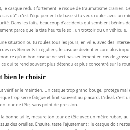
 le casque réduit fortement le risque de traumatisme crânien. Ce
u cas où” : c’est l’équipement de base si tu veux rouler avec un 
rité. Dans les faits, beaucoup d’accidents qui semblent bénins d
ement parce que la tête heurte le sol, un trottoir ou un véhicule.
une situation où tu roules tous les jours, en ville, avec des interse
 des revêtements irréguliers, le casque devient encore plus impo
montre qu’un bon casque ne sert pas seulement en cas de grosse c
, ce qui te rend souvent plus détendu et plus concentré sur la rout
bien le choisir
ut vérifier le maintien. Un casque trop grand bouge, protège mal e
sque trop serré fatigue et finit souvent au placard. L’idéal, c’est 
on tour de tête, sans point de pression.
la bonne taille, mesure ton tour de tête avec un mètre ruban, au
ssus des oreilles. Ensuite, teste l’ajustement : le casque doit reste