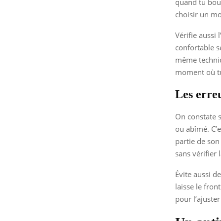
quand tu boug
choisir un mo
Vérifie aussi 
confortable s
même techniqu
moment où tu
Les erreu
On constate s
ou abîmé. C’e
partie de son
sans vérifier 
Évite aussi de
laisse le fron
pour l’ajuste