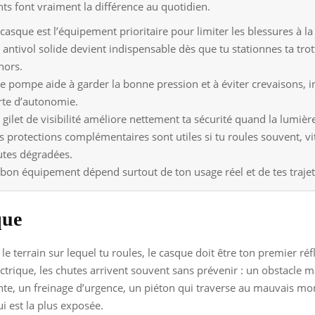
s font vraiment la différence au quotidien.
casque est l’équipement prioritaire pour limiter les blessures à la 
 antivol solide devient indispensable dès que tu stationnes ta trot
hors.
e pompe aide à garder la bonne pression et à éviter crevaisons, i
rte d’autonomie.
 gilet de visibilité améliore nettement ta sécurité quand la lumièr
s protections complémentaires sont utiles si tu roules souvent, vi
utes dégradées.
 bon équipement dépend surtout de ton usage réel et de tes trajet
que
le terrain sur lequel tu roules, le casque doit être ton premier réf
lectrique, les chutes arrivent souvent sans prévenir : un obstacle m
nte, un freinage d’urgence, un piéton qui traverse au mauvais m
qui est la plus exposée.