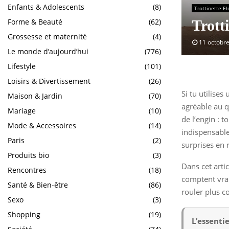
Enfants & Adolescents
(8)
Trottinette El
Forme & Beauté
(62)
Trott
Grossesse et maternité
(4)
11 octobr
Le monde d’aujourd’hui
(776)
Lifestyle
(101)
Loisirs & Divertissement
(26)
Si tu utilises
Maison & Jardin
(70)
agréable au q
Mariage
(10)
de l’engin : 
Mode & Accessoires
(14)
indispensables
Paris
(2)
surprises en 
Produits bio
(3)
Dans cet arti
Rencontres
(18)
comptent vrai
Santé & Bien-être
(86)
rouler plus c
Sexo
(3)
Shopping
(19)
L’essentie