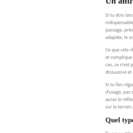
Un anti
Si tu dois la
indispensable.
passage, prè
adaptée, le vo
Ce que cela c
et complique 
cas, ce n’est
dissuasive et 
Si tu fais ré
d’usage, pas 
auras le réfle
sur le terrain.
Quel type