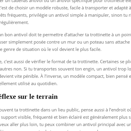
ser un cadenas antivol ou un antivol spécifique pour trottinette éle
c’est de choisir un modèle robuste, facile à transporter et adapté à
rrêts fréquents, privilégie un antivol simple à manipuler, sinon tu 
r régulièrement.
n bon antivol doit te permettre d’attacher ta trottinette à un point
aisser simplement posée contre un mur ou un poteau sans attache :
 genre de situation où le vol devient le plus facile.
, c’est aussi de vérifier le format de ta trottinette. Certaines se pl
’autres non. Si tu transportes souvent ton engin, un antivol trop l
vient vite pénible. À l’inverse, un modèle compact, bien pensé e
ellement utilisé au quotidien.
flexe sur le terrain
souvent ta trottinette dans un lieu public, pense aussi à l’endroit o
n support visible, fréquenté et bien éclairé est généralement plus 
u veux aller plus loin, tu peux combiner un antivol principal avec 