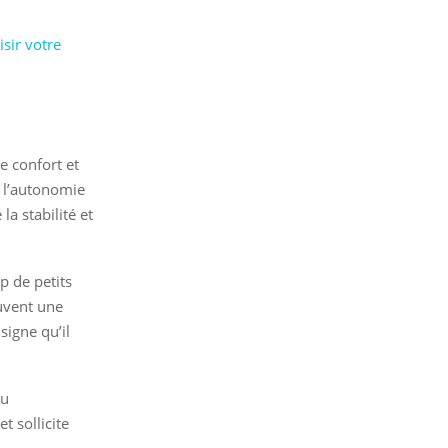
sir votre
e confort et
t l’autonomie
a stabilité et
p de petits
ouvent une
signe qu’il
eu
t sollicite