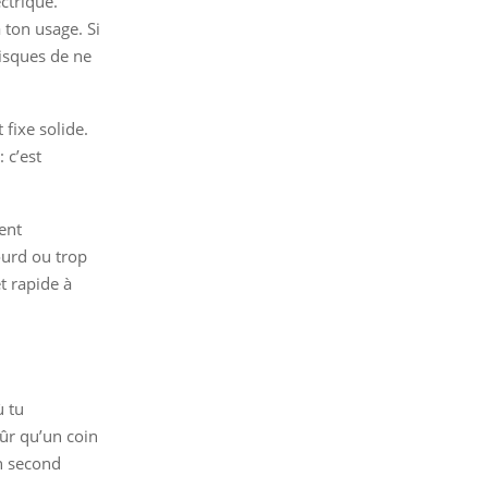
ctrique.
 ton usage. Si
risques de ne
 fixe solide.
 c’est
ient
ourd ou trop
t rapide à
ù tu
sûr qu’un coin
un second