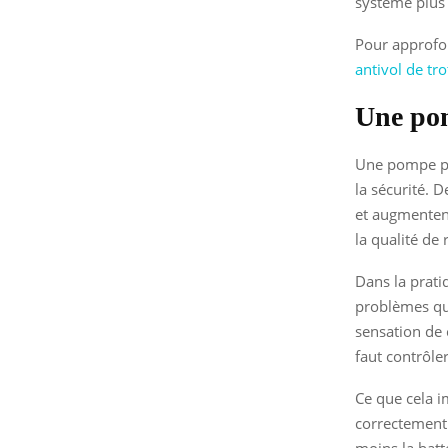
système plus 
Pour approfo
antivol de tr
Une po
Une pompe peu
la sécurité. 
et augmentent
la qualité de 
Dans la prati
problèmes qui
sensation de 
faut contrôler
Ce que cela i
correctement 
moins la batte