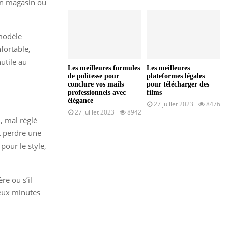
 en magasin ou
 modèle
fortable,
utile au
Les meilleures formules
Les meilleures
de politesse pour
plateformes légales
conclure vos mails
pour télécharger des
professionnels avec
films
élégance
27 juillet 2023
8476
27 juillet 2023
8942
, mal réglé
t perdre une
pour le style,
ère ou s’il
 deux minutes