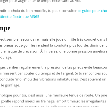
léger pour augmenter le temps nécessaire au vol.
ndir le choix du bon modèle, tu peux consulter
ce guide pour choi
ottinette électrique M365
.
mpe
t sembler secondaire, mais elle joue un rôle très concret dans l
Des pneus sous-gonflés rendent la conduite plus lourde, diminuen
 le risque de crevaison. À l’inverse, une bonne pression améliore l
roulage.
que, vérifier régulièrement la pression de tes pneus évite beaucou
 finissent par coûter du temps et de l’argent. Si tu rencontres s
conduite “molle” ou des vibrations inhabituelles, c’est souvent un 
 le gonflage.
mplique pour toi, c’est aussi une meilleure tenue de route. Un pn
gonflé répond mieux au freinage, amortit mieux les irrégularités e
rie. Sur un trajet quotidien, la différence peut être très nette.