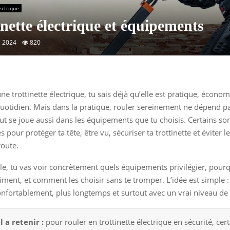
ectrique
inette électrique et équipements
e 2024
820
 une trottinette électrique, tu sais déjà qu’elle est pratique, écono
uotidien. Mais dans la pratique, rouler sereinement ne dépend 
tout se joue aussi dans les équipements que tu choisis. Certains so
 pour protéger ta tête, être vu, sécuriser ta trottinette et éviter 
route.
cle, tu vas voir concrètement quels équipements privilégier, pourq
ment, et comment les choisir sans te tromper. L’idée est simple : 
onfortablement, plus longtemps et surtout avec un vrai niveau de 
l a retenir :
pour rouler en trottinette électrique en sécurité, cer