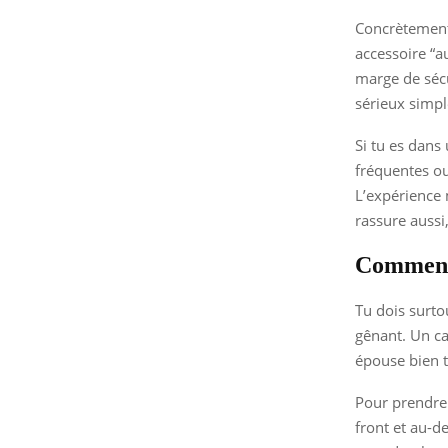
Concrètement,
accessoire “a
marge de sécu
sérieux simpl
Si tu es dans 
fréquentes ou
L’expérience 
rassure aussi
Comment 
Tu dois surto
gênant. Un ca
épouse bien t
Pour prendre 
front et au-de