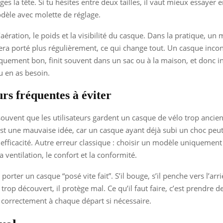
es la tête. Si tu hésites entre deux tailles, il vaut mieux essayer
dèle avec molette de réglage.
l’aération, le poids et la visibilité du casque. Dans la pratique, un
era porté plus régulièrement, ce qui change tout. Un casque incon
ement bon, finit souvent dans un sac ou à la maison, et donc in
 en as besoin.
rs fréquentes à éviter
ouvent que les utilisateurs gardent un casque de vélo trop ancien
st une mauvaise idée, car un casque ayant déjà subi un choc peu
 efficacité. Autre erreur classique : choisir un modèle uniquement 
la ventilation, le confort et la conformité.
 porter un casque “posé vite fait”. S’il bouge, s’il penche vers l’arri
t trop découvert, il protège mal. Ce qu’il faut faire, c’est prendre
r correctement à chaque départ si nécessaire.