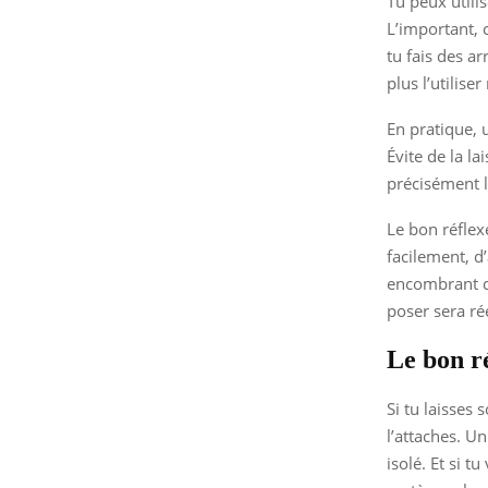
Tu peux utili
L’important, 
tu fais des a
plus l’utilise
En pratique, u
Évite de la l
précisément le
Le bon réflexe
facilement, d
encombrant de
poser sera ré
Le bon ré
Si tu laisses 
l’attaches. U
isolé. Et si t