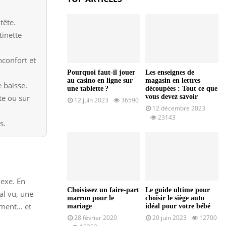
tête.
tinette
nconfort et
Pourquoi faut-il jouer
Les enseignes de
au casino en ligne sur
magasin en lettres
e baisse.
une tablette ?
découpées : Tout ce que
te ou sur
vous devez savoir
12 juin 2023
36590
12 décembre 2023
23143
s.
lexe. En
Choisissez un faire-part
Le guide ultime pour
al vu, une
marron pour le
choisir le siège auto
oment… et
mariage
idéal pour votre bébé
28 février 2020
20 juin 2023
12700