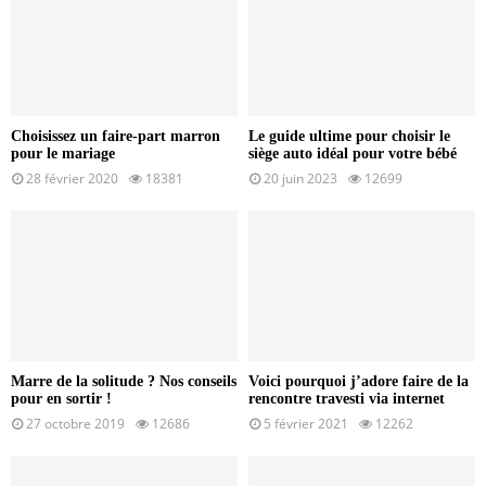
Choisissez un faire-part marron
Le guide ultime pour choisir le
pour le mariage
siège auto idéal pour votre bébé
28 février 2020
18381
20 juin 2023
12699
Marre de la solitude ? Nos conseils
Voici pourquoi j’adore faire de la
pour en sortir !
rencontre travesti via internet
27 octobre 2019
12686
5 février 2021
12262