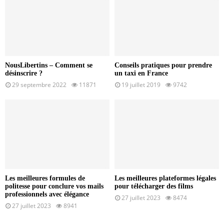
NousLibertins – Comment se
Conseils pratiques pour prendre
désinscrire ?
un taxi en France
29 septembre 2022
11871
19 juillet 2019
9742
Les meilleures formules de
Les meilleures plateformes légales
politesse pour conclure vos mails
pour télécharger des films
professionnels avec élégance
27 juillet 2023
8474
27 juillet 2023
8941