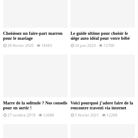
Choisissez un faire-part marron
Le guide ultime pour choisir le
pour le mariage
siège auto idéal pour votre bébé
28 février 2020
18383
20 juin 2023
12700
Marre de la solitude ? Nos conseils
Voici pourquoi j’adore faire de la
pour en sortir !
rencontre travesti via internet
27 octobre 2019
12688
5 février 2021
12268