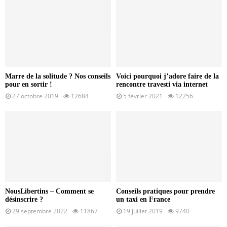
Marre de la solitude ? Nos conseils
Voici pourquoi j’adore faire de la
pour en sortir !
rencontre travesti via internet
27 octobre 2019
12684
5 février 2021
12256
NousLibertins – Comment se
Conseils pratiques pour prendre
désinscrire ?
un taxi en France
29 septembre 2022
11867
19 juillet 2019
9740