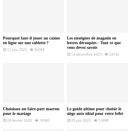
Pourquoi faut-il jouer au casino
Les enseignes de magasin en
en ligne sur une tablette ?
lettres découpées : Tout ce que
vous devez savoir
12 juin 2023
36584
12 décembre 2023
23142
Choisissez un faire-part marron
Le guide ultime pour choisir le
pour le mariage
siège auto idéal pour votre bébé
28 février 2020
18380
20 juin 2023
12698