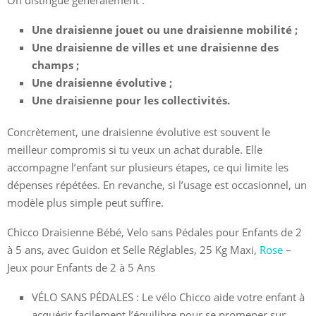
Une draisienne jouet ou une draisienne mobilité ;
Une draisienne de villes et une draisienne des
champs ;
Une draisienne évolutive ;
Une draisienne pour les collectivités.
Concrètement, une draisienne évolutive est souvent le
meilleur compromis si tu veux un achat durable. Elle
accompagne l’enfant sur plusieurs étapes, ce qui limite les
dépenses répétées. En revanche, si l’usage est occasionnel, un
modèle plus simple peut suffire.
Chicco Draisienne Bébé, Velo sans Pédales pour Enfants de 2
à 5 ans, avec Guidon et Selle Réglables, 25 Kg Maxi,
Rose
–
Jeux pour Enfants de 2 à 5 Ans
VÉLO SANS PÉDALES : Le vélo Chicco aide votre enfant à
acquérir facilement l’équilibre pour se promener sur