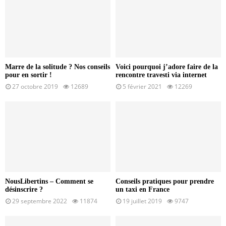
Marre de la solitude ? Nos conseils
Voici pourquoi j’adore faire de la
pour en sortir !
rencontre travesti via internet
27 octobre 2019
12689
5 février 2021
12269
NousLibertins – Comment se
Conseils pratiques pour prendre
désinscrire ?
un taxi en France
29 septembre 2022
11874
19 juillet 2019
9747