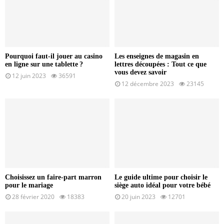
Pourquoi faut-il jouer au casino
Les enseignes de magasin en
en ligne sur une tablette ?
lettres découpées : Tout ce que
vous devez savoir
12 juin 2023
36591
12 décembre 2023
23145
Choisissez un faire-part marron
Le guide ultime pour choisir le
pour le mariage
siège auto idéal pour votre bébé
28 février 2020
18383
20 juin 2023
12701