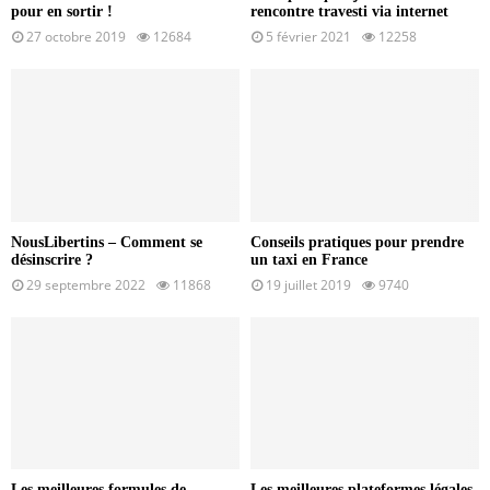
pour en sortir !
rencontre travesti via internet
27 octobre 2019
12684
5 février 2021
12258
NousLibertins – Comment se
Conseils pratiques pour prendre
désinscrire ?
un taxi en France
29 septembre 2022
11868
19 juillet 2019
9740
Les meilleures formules de
Les meilleures plateformes légales