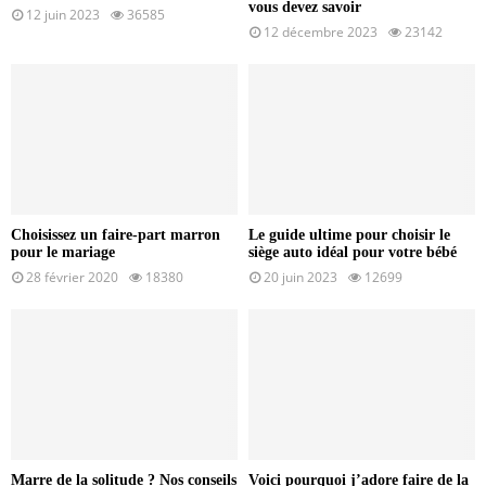
vous devez savoir
12 juin 2023
36585
12 décembre 2023
23142
Choisissez un faire-part marron
Le guide ultime pour choisir le
pour le mariage
siège auto idéal pour votre bébé
28 février 2020
18380
20 juin 2023
12699
Marre de la solitude ? Nos conseils
Voici pourquoi j’adore faire de la