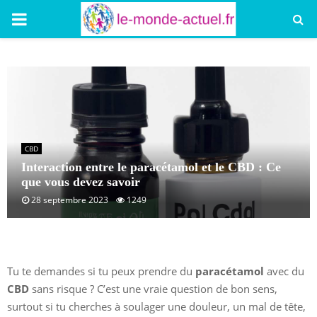
PRIMARY
MENU
CBD
Interaction entre le paracétamol et le CBD : Ce
que vous devez savoir
28 septembre 2023
1249
Tu te demandes si tu peux prendre du
paracétamol
avec du
CBD
sans risque ? C’est une vraie question de bon sens,
surtout si tu cherches à soulager une douleur, un mal de tête,