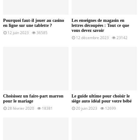
Pourquoi faut-il jouer au casino
Les enseignes de magasin en
en ligne sur une tablette ?
lettres découpées : Tout ce que
vous devez savoir
12 juin 2023
36585
12 décembre 2023
23142
Choisissez un faire-part marron
Le guide ultime pour choisir le
pour le mariage
siège auto idéal pour votre bébé
28 février 2020
18381
20 juin 2023
12699