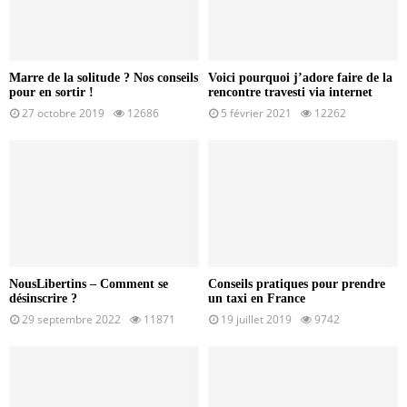
Marre de la solitude ? Nos conseils
Voici pourquoi j’adore faire de la
pour en sortir !
rencontre travesti via internet
27 octobre 2019
12686
5 février 2021
12262
NousLibertins – Comment se
Conseils pratiques pour prendre
désinscrire ?
un taxi en France
29 septembre 2022
11871
19 juillet 2019
9742