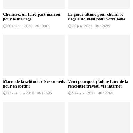
Choisissez un faire-part marron
Le guide ultime pour choisir le
pour le mariage
siège auto idéal pour votre bébé
28 février 2020
18381
20 juin 2023
12699
Marre de la solitude ? Nos conseils
Voici pourquoi j’adore faire de la
pour en sortir !
rencontre travesti via internet
27 octobre 2019
12686
5 février 2021
12261