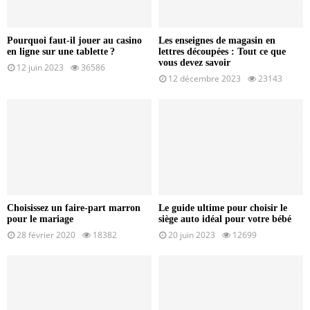
Pourquoi faut-il jouer au casino
Les enseignes de magasin en
en ligne sur une tablette ?
lettres découpées : Tout ce que
vous devez savoir
12 juin 2023
36586
12 décembre 2023
23143
Choisissez un faire-part marron
Le guide ultime pour choisir le
pour le mariage
siège auto idéal pour votre bébé
28 février 2020
18382
20 juin 2023
12699