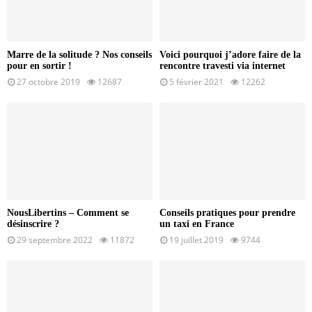
Marre de la solitude ? Nos conseils
Voici pourquoi j’adore faire de la
pour en sortir !
rencontre travesti via internet
27 octobre 2019
12687
5 février 2021
12262
NousLibertins – Comment se
Conseils pratiques pour prendre
désinscrire ?
un taxi en France
29 septembre 2022
11872
19 juillet 2019
9744