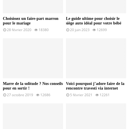
Choisissez un faire-part marron
Le guide ultime pour choisir le
pour le mariage
siège auto idéal pour votre bébé
28 février 2020
18380
20 juin 2023
12699
Marre de la solitude ? Nos conseils
Voici pourquoi j’adore faire de la
pour en sortir !
rencontre travesti via internet
27 octobre 2019
12686
5 février 2021
12261