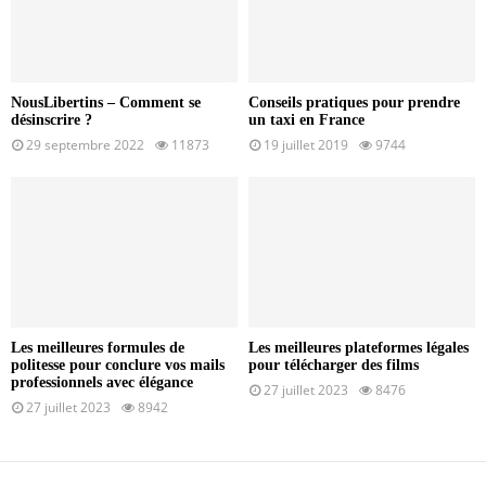
NousLibertins – Comment se
Conseils pratiques pour prendre
désinscrire ?
un taxi en France
29 septembre 2022
11873
19 juillet 2019
9744
Les meilleures formules de
Les meilleures plateformes légales
politesse pour conclure vos mails
pour télécharger des films
professionnels avec élégance
27 juillet 2023
8476
27 juillet 2023
8942