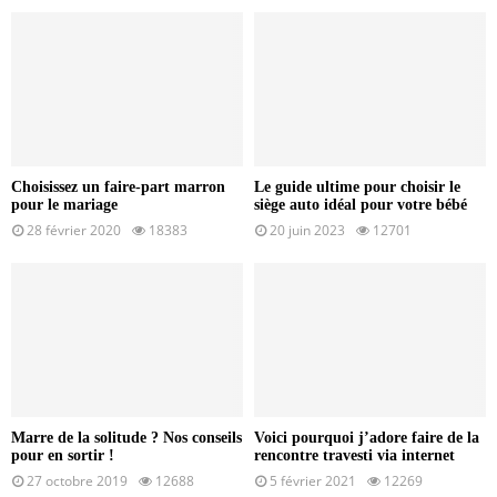
Choisissez un faire-part marron
Le guide ultime pour choisir le
pour le mariage
siège auto idéal pour votre bébé
28 février 2020
18383
20 juin 2023
12701
Marre de la solitude ? Nos conseils
Voici pourquoi j’adore faire de la
pour en sortir !
rencontre travesti via internet
27 octobre 2019
12688
5 février 2021
12269