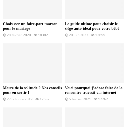
Choisissez un faire-part marron
Le guide ultime pour choisir le
pour le mariage
siège auto idéal pour votre bébé
28 février 2020
18382
20 juin 2023
12699
Marre de la solitude ? Nos conseils
Voici pourquoi j’adore faire de la
pour en sortir !
rencontre travesti via internet
27 octobre 2019
12687
5 février 2021
12262