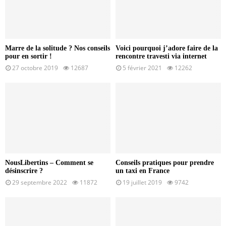
Marre de la solitude ? Nos conseils
Voici pourquoi j’adore faire de la
pour en sortir !
rencontre travesti via internet
27 octobre 2019
12687
5 février 2021
12262
NousLibertins – Comment se
Conseils pratiques pour prendre
désinscrire ?
un taxi en France
29 septembre 2022
11872
19 juillet 2019
9742