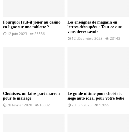
Pourquoi faut-il jouer au casino
Les enseignes de magasin en
en ligne sur une tablette ?
lettres découpées : Tout ce que
vous devez savoir
12 juin 2023
36586
12 décembre 2023
23143
Choisissez un faire-part marron
Le guide ultime pour choisir le
pour le mariage
siège auto idéal pour votre bébé
28 février 2020
18382
20 juin 2023
12699