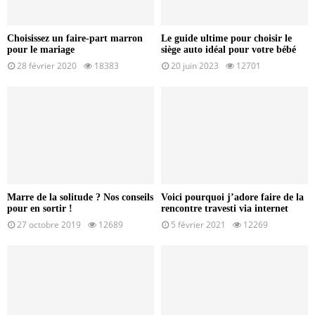
Choisissez un faire-part marron
Le guide ultime pour choisir le
pour le mariage
siège auto idéal pour votre bébé
28 février 2020
18383
20 juin 2023
12701
Marre de la solitude ? Nos conseils
Voici pourquoi j’adore faire de la
pour en sortir !
rencontre travesti via internet
27 octobre 2019
12689
5 février 2021
12269