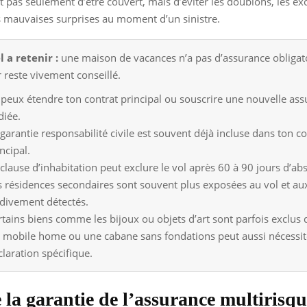
est pas seulement d’être couvert, mais d’éviter les doublons, les ex
s mauvaises surprises au moment d’un sinistre.
l a retenir :
une maison de vacances n’a pas d’assurance obligat
r reste vivement conseillé.
 peux étendre ton contrat principal ou souscrire une nouvelle as
diée.
 garantie responsabilité civile est souvent déjà incluse dans ton co
ncipal.
 clause d’inhabitation peut exclure le vol après 60 à 90 jours d’ab
s résidences secondaires sont souvent plus exposées au vol et aux
rdivement détectés.
rtains biens comme les bijoux ou objets d’art sont parfois exclus 
 mobile home ou une cabane sans fondations peut aussi nécessit
claration spécifique.
 la garantie de l’assurance multirisqu