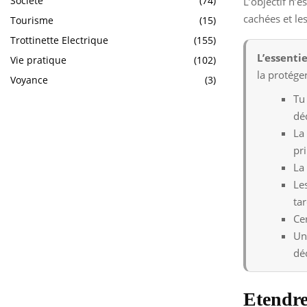
Société
(74)
L’objectif n’
cachées et le
Tourisme
(15)
Trottinette Electrique
(155)
L’essentie
Vie pratique
(102)
la protége
Voyance
(3)
Tu
dé
La
pri
La
Le
ta
Ce
Un
dé
Etendre