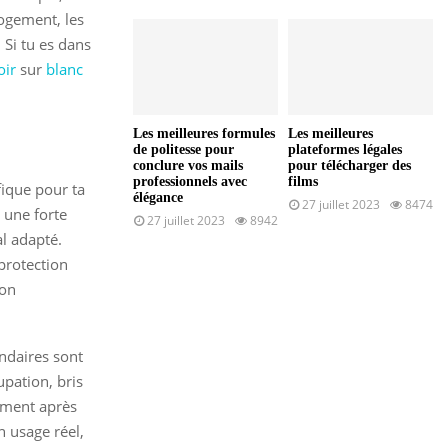
logement, les
 Si tu es dans
oir
sur
blanc
Les meilleures formules
Les meilleures
de politesse pour
plateformes légales
conclure vos mails
pour télécharger des
professionnels avec
films
fique pour ta
élégance
27 juillet 2023
8474
a une forte
27 juillet 2023
8942
al adapté.
 protection
çon
ondaires sont
upation, bris
gement après
on usage réel,