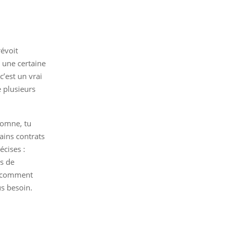
révoit
 une certaine
c’est un vrai
e plusieurs
utomne, tu
ains contrats
écises :
és de
r comment
us besoin.