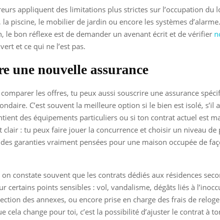
reurs appliquent des limitations plus strictes sur l’occupation du 
la piscine, le mobilier de jardin ou encore les systèmes d’alarme.
on, le bon réflexe est de demander un avenant écrit et de vérifier
n
vert et ce qui ne l’est pas.
re une nouvelle assurance
s comparer les offres, tu peux aussi souscrire une assurance spéci
ndaire. C’est souvent la meilleure option si le bien est isolé, s’il 
ontient des équipements particuliers ou si ton contrat actuel est m
 clair : tu peux faire jouer la concurrence et choisir un niveau de
c des garanties vraiment pensées pour une maison occupée de fa
.
n, on constate souvent que les contrats dédiés aux résidences sec
sur certains points sensibles : vol, vandalisme, dégâts liés à l’inocc
tection des annexes, ou encore prise en charge des frais de relo
ue cela change pour toi, c’est la possibilité d’ajuster le contrat à t