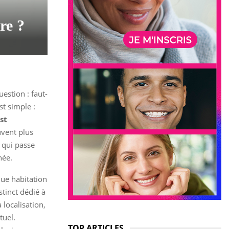
re ?
estion : faut-
st simple :
st
uvent plus
 qui passe
née.
que habitation
stinct dédié à
localisation,
tuel.
TOP ARTICLES