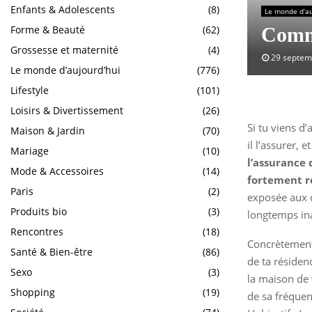
Enfants & Adolescents
(8)
Le monde d’au
Forme & Beauté
(62)
Comme
Grossesse et maternité
(4)
29 septem
Le monde d’aujourd’hui
(776)
Lifestyle
(101)
Loisirs & Divertissement
(26)
Si tu viens d
Maison & Jardin
(70)
il l’assurer,
Mariage
(10)
l’assurance 
Mode & Accessoires
(14)
fortement 
Paris
(2)
exposée aux c
Produits bio
(3)
longtemps ina
Rencontres
(18)
Concrètement,
Santé & Bien-être
(86)
de ta résiden
Sexo
(3)
la maison de 
Shopping
(19)
de sa fréquen