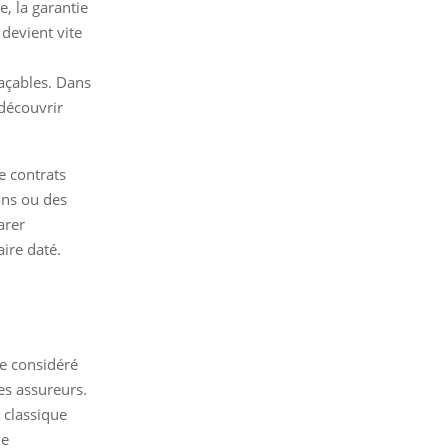
, la garantie
 devient vite
açables. Dans
découvrir
e contrats
ons ou des
arer
aire daté.
e considéré
es assureurs.
t classique
de