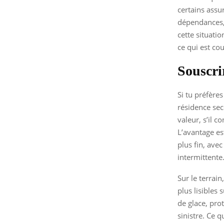
certains assu
dépendances, 
cette situati
ce qui est cou
Souscri
Si tu préfère
résidence seco
valeur, s’il c
L’avantage est
plus fin, ave
intermittente
Sur le terrai
plus lisibles 
de glace, pro
sinistre. Ce q