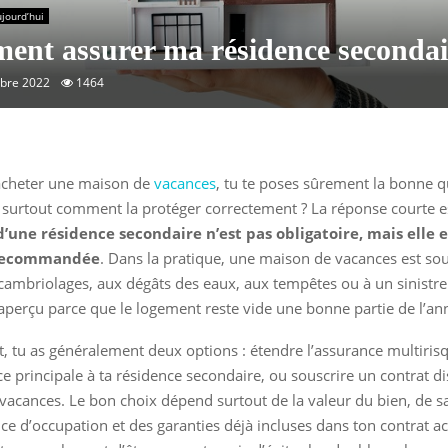
jourd’hui
nt assurer ma résidence secondai
bre 2022
1464
’acheter une maison de
vacances
, tu te poses sûrement la bonne qu
 et surtout comment la protéger correctement ? La réponse courte e
d’une résidence secondaire n’est pas obligatoire, mais elle e
recommandée
. Dans la pratique, une maison de vacances est so
ambriolages, aux dégâts des eaux, aux tempêtes ou à un sinistre
perçu parce que le logement reste vide une bonne partie de l’an
 tu as généralement deux options : étendre l’assurance multiris
ce principale à ta résidence secondaire, ou souscrire un contrat di
vacances. Le bon choix dépend surtout de la valeur du bien, de sa 
ce d’occupation et des garanties déjà incluses dans ton contrat ac