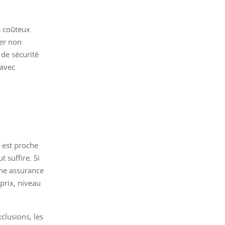
s coûteux
ier non
de sécurité
 avec
e est proche
t suffire. Si
une assurance
 prix, niveau
clusions, les