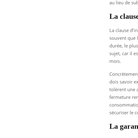
au lieu de su
La claus
La clause d’in
souvent que l
durée, le plu
sujet, car il
mois.
Concrètement,
dois savoir e
tolèrent une 
fermeture re
consommation
sécuriser le 
La garan