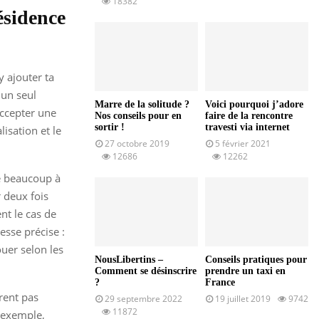
18382
ésidence
y ajouter ta
 un seul
Marre de la solitude ?
Voici pourquoi j’adore
 accepter une
Nos conseils pour en
faire de la rencontre
sortir !
travesti via internet
isation et le
27 octobre 2019
5 février 2021
12686
12262
le beaucoup à
r deux fois
nt le cas de
sse précise :
ouer selon les
NousLibertins –
Conseils pratiques pour
Comment se désinscrire
prendre un taxi en
?
France
vrent pas
29 septembre 2022
19 juillet 2019
9742
11872
 exemple,