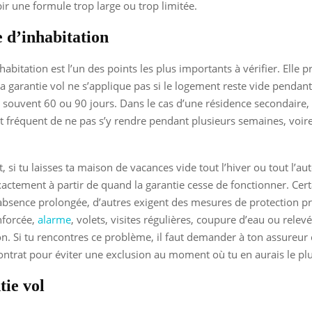
bir une formule trop large ou trop limitée.
e d’inhabitation
habitation est l’un des points les plus importants à vérifier. Elle p
a garantie vol ne s’applique pas si le logement reste vide pendant
s souvent 60 ou 90 jours. Dans le cas d’une résidence secondaire, 
 est fréquent de ne pas s’y rendre pendant plusieurs semaines, voir
 si tu laisses ta maison de vacances vide tout l’hiver ou tout l’a
xactement à partir de quand la garantie cesse de fonctionner. Cert
absence prolongée, d’autres exigent des mesures de protection pr
nforcée,
alarme
, volets, visites régulières, coupure d’eau ou relev
. Si tu rencontres ce problème, il faut demander à ton assureu
contrat pour éviter une exclusion au moment où tu en aurais le pl
tie vol