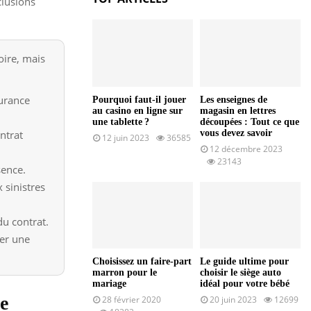
clusions
oire, mais
surance
Pourquoi faut-il jouer
Les enseignes de
au casino en ligne sur
magasin en lettres
une tablette ?
découpées : Tout ce que
ntrat
vous devez savoir
12 juin 2023
36585
12 décembre 2023
23143
sence.
 sinistres
du contrat.
er une
Choisissez un faire-part
Le guide ultime pour
marron pour le
choisir le siège auto
mariage
idéal pour votre bébé
e
28 février 2020
20 juin 2023
12699