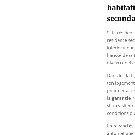
habitat
seconda
Si ta résiden
résidence sec
interlocuteur 
hausse de cot
niveau de ris
Dans les fait
ton logement 
pour certaine
la
garantie r
si un visiteur
conditions du
En revanche, i
automatiquem