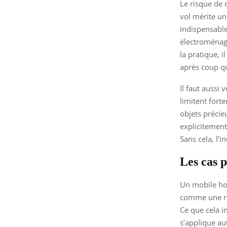
Le risque de 
vol mérite une
indispensable
électroménage
la pratique, 
après coup qu
Il faut aussi
limitent fort
objets précie
explicitement 
Sans cela, l’i
Les cas p
Un mobile hom
comme une ré
Ce que cela i
s’applique au