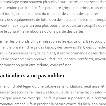
cambriolage étant souvent plus élevé sur une résidence secondaire
 attention particulière. Elle peut faire grimper la prime, mais elle
 si ton logement contient du mobilier de valeur, des appareils
rs, des équipements de loisirs ou des objets difficilement rempl
il vaut mieux payer un peu plus pour une couverture adaptée que 
e le contrat ne rembourse qu’une partie des pertes.
 vérifier les plafonds d’indemnisation et les exclusions. Beaucoup d
ement la prise en charge des bijoux, des œuvres d’art, des collecti
ux. Si tu possèdes ce type de biens, il est recommandé de les décl
et de conserver des preuves : factures, photos, certificats, invent
ndemnisation peut être réduite, voire refusée.
articuliers à ne pas oublier
e, un chalet léger ou une cabane sans fondations peut aussi êtr
sidence secondaire, mais pas toujours de la même façon selon l
mplique pour toi, c’est qu’il ne faut jamais supposer que le contra
tomatiquement. Il faut préciser la nature exacte du bien, son mo