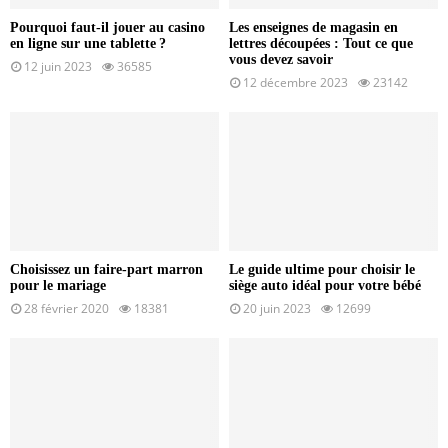
Pourquoi faut-il jouer au casino
Les enseignes de magasin en
en ligne sur une tablette ?
lettres découpées : Tout ce que
vous devez savoir
12 juin 2023
36585
12 décembre 2023
23142
Choisissez un faire-part marron
Le guide ultime pour choisir le
pour le mariage
siège auto idéal pour votre bébé
28 février 2020
18381
20 juin 2023
12699