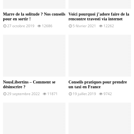
Marre de la solitude ? Nos conseils
Voici pourquoi j’adore faire de la
pour en sortir !
rencontre travesti via internet
27 octobre 2019
12686
5 février 2021
12262
NousLibertins – Comment se
Conseils pratiques pour prendre
désinscrire ?
un taxi en France
29 septembre 2022
11871
19 juillet 2019
9742