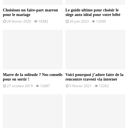
Choisissez un faire-part marron
Le guide ultime pour choisir le
pour le mariage
siège auto idéal pour votre bébé
28 février 2020
18382
20 juin 2023
12699
Marre de la solitude ? Nos conseils
Voici pourquoi j’adore faire de la
pour en sortir !
rencontre travesti via internet
27 octobre 2019
12687
5 février 2021
12262