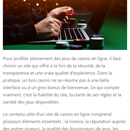
Pour profiter pleinement des jeux de casino en ligne, il faut
choisir un site qui offre à la fois de la sécurité, de la
transparence et une vraie qualité d’expérience. Dans la
pratique, un bon casino ne se résume pas à une belle
interface ou à un gros bonus de bienvenue. Ce qui compte
vraiment, c’est la fiabilité du site, la clarté de ses règles et la
variété des jeux disponibles.
Le contenu utile d’un site de casino en ligne comprend
plusieurs éléments essentiels : la licence, la réputation auprès
des autres joueurs, la qualité des fournisseurs de jeux, les