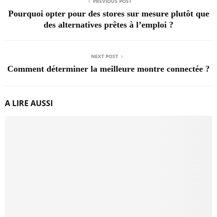
PREVIOUS POST
Pourquoi opter pour des stores sur mesure plutôt que
des alternatives prêtes à l’emploi ?
NEXT POST
Comment déterminer la meilleure montre connectée ?
A LIRE AUSSI