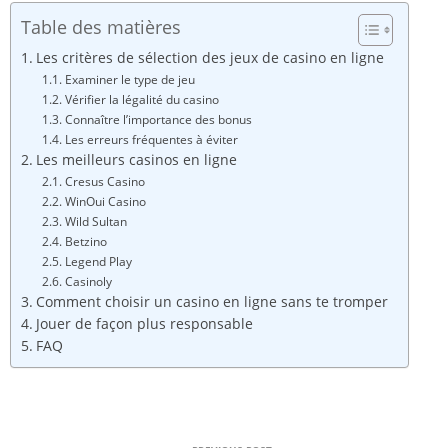
Table des matières
Les critères de sélection des jeux de casino en ligne
Examiner le type de jeu
Vérifier la légalité du casino
Connaître l’importance des bonus
Les erreurs fréquentes à éviter
Les meilleurs casinos en ligne
Cresus Casino
WinOui Casino
Wild Sultan
Betzino
Legend Play
Casinoly
Comment choisir un casino en ligne sans te tromper
Jouer de façon plus responsable
FAQ