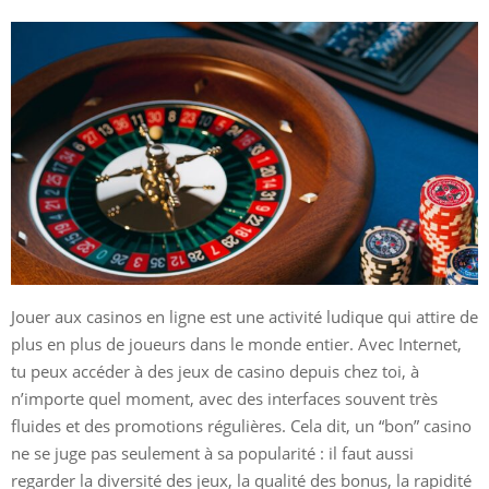
Jouer aux casinos en ligne est une activité ludique qui attire de
plus en plus de joueurs dans le monde entier. Avec Internet,
tu peux accéder à des jeux de casino depuis chez toi, à
n’importe quel moment, avec des interfaces souvent très
fluides et des promotions régulières. Cela dit, un “bon” casino
ne se juge pas seulement à sa popularité : il faut aussi
regarder la diversité des jeux, la qualité des bonus, la rapidité