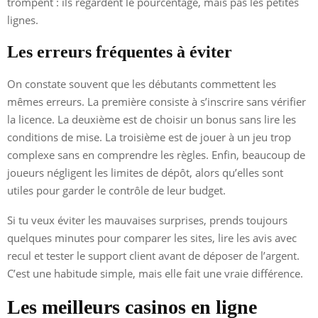
trompent : ils regardent le pourcentage, mais pas les petites
lignes.
Les erreurs fréquentes à éviter
On constate souvent que les débutants commettent les
mêmes erreurs. La première consiste à s’inscrire sans vérifier
la licence. La deuxième est de choisir un bonus sans lire les
conditions de mise. La troisième est de jouer à un jeu trop
complexe sans en comprendre les règles. Enfin, beaucoup de
joueurs négligent les limites de dépôt, alors qu’elles sont
utiles pour garder le contrôle de leur budget.
Si tu veux éviter les mauvaises surprises, prends toujours
quelques minutes pour comparer les sites, lire les avis avec
recul et tester le support client avant de déposer de l’argent.
C’est une habitude simple, mais elle fait une vraie différence.
Les meilleurs casinos en ligne