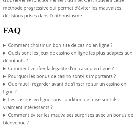
d’observer le fonctionnement du site. C’est souvent cette
méthode progressive qui permet d’éviter les mauvaises
décisions prises dans l’enthousiasme.
FAQ
Comment choisir un bon site de casino en ligne ?
Quels sont les jeux de casino en ligne les plus adaptés aux
débutants ?
Comment vérifier la légalité d’un casino en ligne ?
Pourquoi les bonus de casino sont-ils importants ?
Que faut-il regarder avant de s’inscrire sur un casino en
ligne ?
Les casinos en ligne sans condition de mise sont-ils
vraiment intéressants ?
Comment éviter les mauvaises surprises avec un bonus de
bienvenue ?