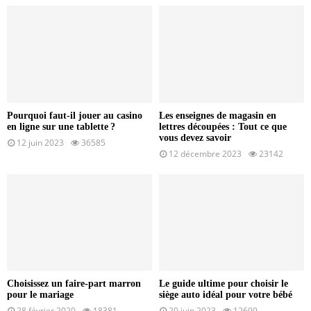
Pourquoi faut-il jouer au casino
Les enseignes de magasin en
en ligne sur une tablette ?
lettres découpées : Tout ce que
vous devez savoir
12 juin 2023
36585
12 décembre 2023
23142
Choisissez un faire-part marron
Le guide ultime pour choisir le
pour le mariage
siège auto idéal pour votre bébé
28 février 2020
18381
20 juin 2023
12699