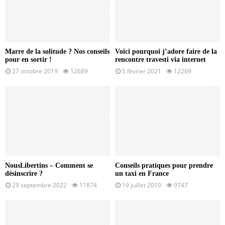
Marre de la solitude ? Nos conseils
Voici pourquoi j’adore faire de la
pour en sortir !
rencontre travesti via internet
27 octobre 2019
12689
5 février 2021
12269
NousLibertins – Comment se
Conseils pratiques pour prendre
désinscrire ?
un taxi en France
29 septembre 2022
11874
19 juillet 2019
9747