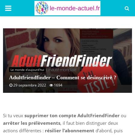
PRIMARY
MENU
Le monde d’aujourd’hui
Adultfriendfinder – Comment se désinscrire ?
29 septembre 2022
1694
Si tu veux
supprimer ton compte AdultFriendFinder
ou
arrêter les prélèvements
, il faut bien distinguer deux
actions différentes :
résilier l’abonnement
d’abord, puis