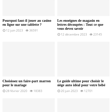
Pourquoi faut-il jouer au casino
Les enseignes de magasin en
en ligne sur une tablette ?
lettres découpées : Tout ce que
vous devez savoir
12 juin 2023
36591
12 décembre 2023
23145
Choisissez un faire-part marron
Le guide ultime pour choisir le
pour le mariage
siège auto idéal pour votre bébé
28 février 2020
18383
20 juin 2023
12701