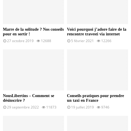
Marre de la solitude ? Nos conseils
Voici pourquoi j’adore faire de la
pour en sortir !
rencontre travesti via internet
27 octobre 2019
12688
5 février 2021
12266
NousLibertins – Comment se
Conseils pratiques pour prendre
désinscrire ?
un taxi en France
29 septembre 2022
11873
19 juillet 2019
9746