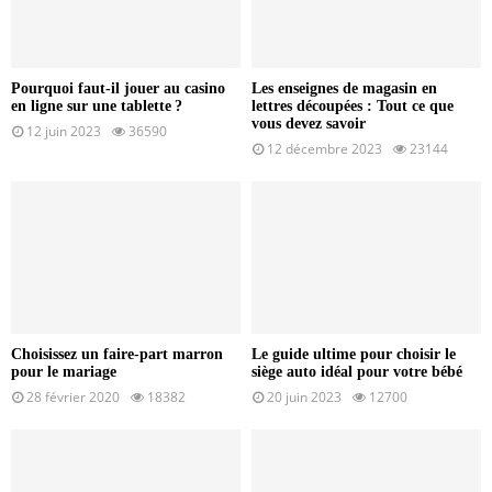
Pourquoi faut-il jouer au casino
Les enseignes de magasin en
en ligne sur une tablette ?
lettres découpées : Tout ce que
vous devez savoir
12 juin 2023
36590
12 décembre 2023
23144
Choisissez un faire-part marron
Le guide ultime pour choisir le
pour le mariage
siège auto idéal pour votre bébé
28 février 2020
18382
20 juin 2023
12700