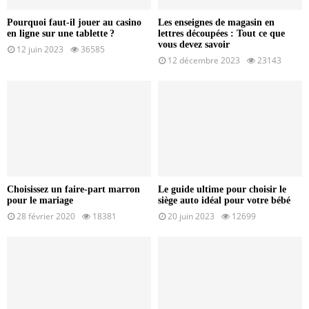
Pourquoi faut-il jouer au casino
Les enseignes de magasin en
en ligne sur une tablette ?
lettres découpées : Tout ce que
vous devez savoir
12 juin 2023
36585
12 décembre 2023
23143
Choisissez un faire-part marron
Le guide ultime pour choisir le
pour le mariage
siège auto idéal pour votre bébé
28 février 2020
18381
20 juin 2023
12699