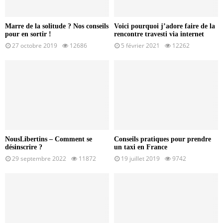
Marre de la solitude ? Nos conseils
Voici pourquoi j’adore faire de la
pour en sortir !
rencontre travesti via internet
27 octobre 2019
12686
5 février 2021
12262
NousLibertins – Comment se
Conseils pratiques pour prendre
désinscrire ?
un taxi en France
29 septembre 2022
11872
19 juillet 2019
9742