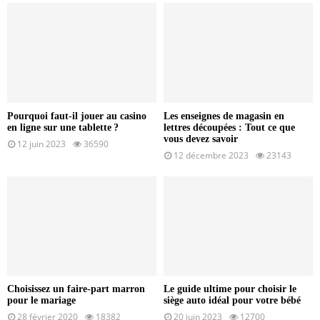
Pourquoi faut-il jouer au casino
Les enseignes de magasin en
en ligne sur une tablette ?
lettres découpées : Tout ce que
vous devez savoir
12 juin 2023
36590
12 décembre 2023
23143
Choisissez un faire-part marron
Le guide ultime pour choisir le
pour le mariage
siège auto idéal pour votre bébé
28 février 2020
18382
20 juin 2023
12700