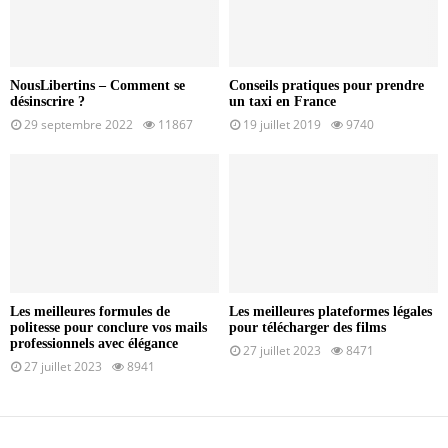
NousLibertins – Comment se
Conseils pratiques pour prendre
désinscrire ?
un taxi en France
29 septembre 2022
11867
19 juillet 2019
9740
Les meilleures formules de
Les meilleures plateformes légales
politesse pour conclure vos mails
pour télécharger des films
professionnels avec élégance
27 juillet 2023
8471
27 juillet 2023
8941