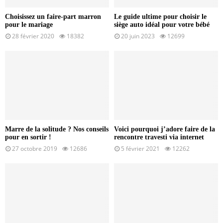
Choisissez un faire-part marron
Le guide ultime pour choisir le
pour le mariage
siège auto idéal pour votre bébé
28 février 2020
18382
20 juin 2023
12699
Marre de la solitude ? Nos conseils
Voici pourquoi j’adore faire de la
pour en sortir !
rencontre travesti via internet
27 octobre 2019
12686
5 février 2021
12262