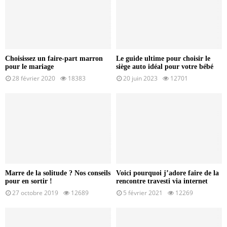
Choisissez un faire-part marron
Le guide ultime pour choisir le
pour le mariage
siège auto idéal pour votre bébé
28 février 2020
18383
20 juin 2023
12701
Marre de la solitude ? Nos conseils
Voici pourquoi j’adore faire de la
pour en sortir !
rencontre travesti via internet
27 octobre 2019
12689
5 février 2021
12269