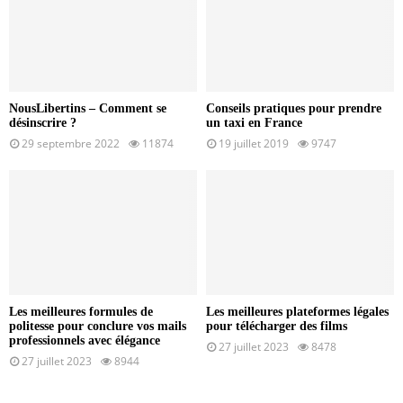
NousLibertins – Comment se
Conseils pratiques pour prendre
désinscrire ?
un taxi en France
29 septembre 2022
11874
19 juillet 2019
9747
Les meilleures formules de
Les meilleures plateformes légales
politesse pour conclure vos mails
pour télécharger des films
professionnels avec élégance
27 juillet 2023
8478
27 juillet 2023
8944