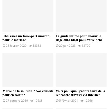
Choisissez un faire-part marron
Le guide ultime pour choisir le
pour le mariage
siège auto idéal pour votre bébé
28 février 2020
18382
20 juin 2023
12700
Marre de la solitude ? Nos conseils
Voici pourquoi j’adore faire de la
pour en sortir !
rencontre travesti via internet
27 octobre 2019
12688
5 février 2021
12266