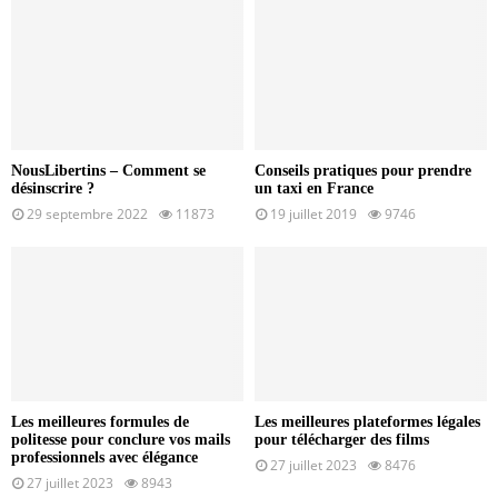
NousLibertins – Comment se
Conseils pratiques pour prendre
désinscrire ?
un taxi en France
29 septembre 2022
11873
19 juillet 2019
9746
Les meilleures formules de
Les meilleures plateformes légales
politesse pour conclure vos mails
pour télécharger des films
professionnels avec élégance
27 juillet 2023
8476
27 juillet 2023
8943