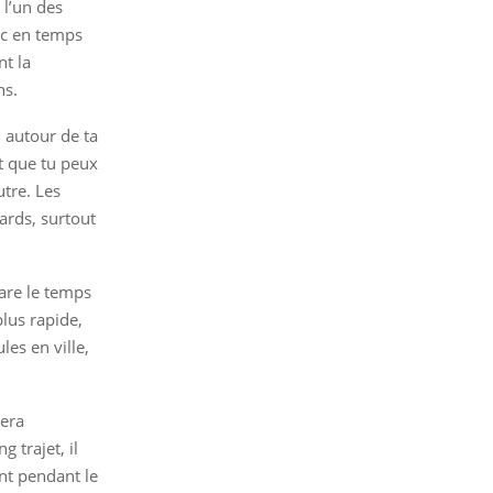
 l’un des
fic en temps
nt la
ns.
 autour de ta
st que tu peux
utre. Les
ards, surtout
pare le temps
plus rapide,
les en ville,
tera
g trajet, il
nt pendant le