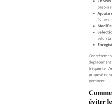
Choisis
besoin r
Ajoute 
éviter u
Modifie
Sélecti
selon ta 
Enregis
Concrètement,
déplacement e
fréquente, c’e
proposé ne soi
pertinent.
Comment
éviter l