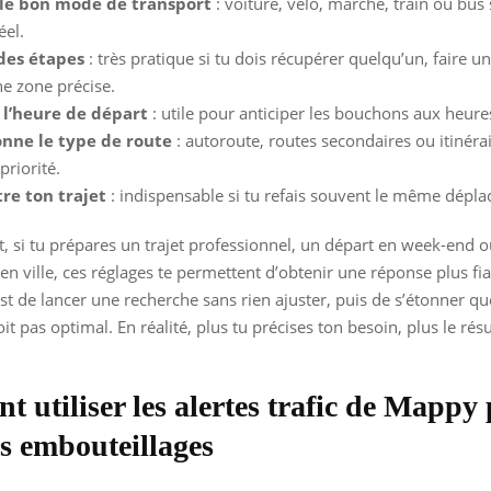
 le bon mode de transport
: voiture, vélo, marche, train ou bus
éel.
des étapes
: très pratique si tu dois récupérer quelqu’un, faire un
ne zone précise.
 l’heure de départ
: utile pour anticiper les bouchons aux heure
onne le type de route
: autoroute, routes secondaires ou itinérai
priorité.
tre ton trajet
: indispensable si tu refais souvent le même dépl
 si tu prépares un trajet professionnel, un départ en week-end 
n ville, ces réglages te permettent d’obtenir une réponse plus fia
st de lancer une recherche sans rien ajuster, puis de s’étonner que 
t pas optimal. En réalité, plus tu précises ton besoin, plus le résu
 utiliser les alertes trafic de Mappy
es embouteillages