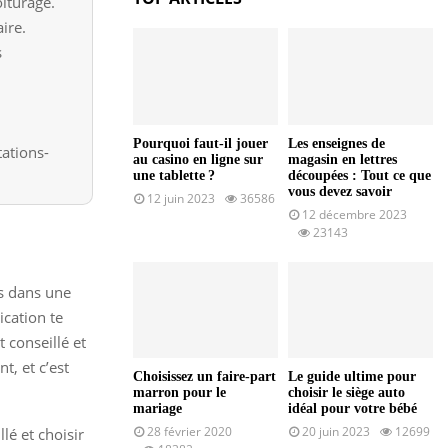
iturage.
aire.
s
Pourquoi faut-il jouer
Les enseignes de
tations-
au casino en ligne sur
magasin en lettres
une tablette ?
découpées : Tout ce que
vous devez savoir
12 juin 2023
36586
12 décembre 2023
23143
es dans une
ication te
 conseillé et
t, et c’est
Choisissez un faire-part
Le guide ultime pour
marron pour le
choisir le siège auto
mariage
idéal pour votre bébé
28 février 2020
20 juin 2023
12699
lé et choisir