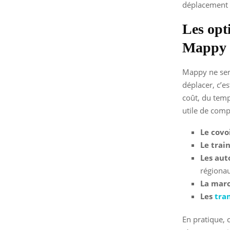
déplacement s
Les opt
Mappy
Mappy ne sert
déplacer, c’e
coût, du temp
utile de comp
Le covo
Le trai
Les aut
régiona
La marc
Les
tra
En pratique, 