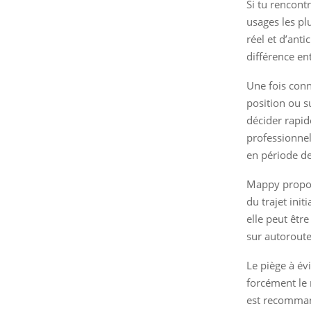
Si tu rencontr
usages les pl
réel et d’anti
différence en
Une fois conn
position ou su
décider rapid
professionnel
en période de
Mappy propose
du trajet init
elle peut être
sur autorout
Le piège à évi
forcément le m
est recommand