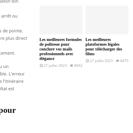
 selon ton
 arrêt ou
s de pointe.
re plus direct
Les meilleures formules
Les meilleures
de politesse pour
plateformes légales
conclure vos mails
pour télécharger des
acement.
professionnels avec
films
élégance
27 juillet 2023
8475
27 juillet 2023
8942
ou un
ble. L’erreur
l’itinéraire
ltat est
 pour