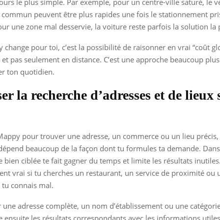
ours le plus simple. Par exemple, pour un centre-ville saturé, le v
 commun peuvent être plus rapides une fois le stationnement pr
our une zone mal desservie, la voiture reste parfois la solution la p
change pour toi, c’est la possibilité de raisonner en vrai “coût gl
et pas seulement en distance. C’est une approche beaucoup plus u
r ton quotidien.
er la recherche d’adresses et de lieux 
s Mappy pour trouver une adresse, un commerce ou un lieu précis, 
 dépend beaucoup de la façon dont tu formules ta demande. Dans 
bien ciblée te fait gagner du temps et limite les résultats inutiles.
ent vrai si tu cherches un restaurant, un service de proximité ou 
 tu connais mal.
r une adresse complète, un nom d’établissement ou une catégorie 
 ensuite les résultats correspondants avec les informations utile