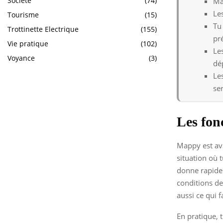
Société
(74)
Ma
Les
Tourisme
(15)
Tu
Trottinette Electrique
(155)
pr
Vie pratique
(102)
Le
Voyance
(3)
dé
Le
ser
Les fon
Mappy est ava
situation où t
donne rapidem
conditions de 
aussi ce qui f
En pratique, t