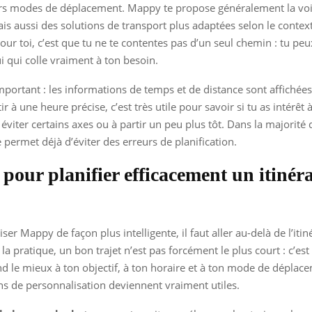
rs modes de déplacement. Mappy te propose généralement la voit
is aussi des solutions de transport plus adaptées selon le contex
our toi, c’est que tu ne te contentes pas d’un seul chemin : tu p
ui qui colle vraiment à ton besoin.
mportant : les informations de temps et de distance sont affichées
tir à une heure précise, c’est très utile pour savoir si tu as intérêt
 éviter certains axes ou à partir un peu plus tôt. Dans la majorité 
e permet déjà d’éviter des erreurs de planification.
 pour planifier efficacement un itinéra
liser Mappy de façon plus intelligente, il faut aller au-delà de l’itin
la pratique, un bon trajet n’est pas forcément le plus court : c’est
d le mieux à ton objectif, à ton horaire et à ton mode de déplacem
ns de personnalisation deviennent vraiment utiles.