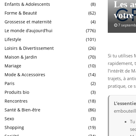
Les a
Enfants & Adolescents
(8)
Forme & Beauté
(62)
votre
Grossesse et maternité
(4)
7 septemb
Le monde d’aujourd’hui
(776)
Lifestyle
(101)
Loisirs & Divertissement
(26)
Si tu utilise
Maison & Jardin
(70)
rapidement, t
Mariage
(10)
l’intérêt de 
Mode & Accessoires
(14)
trajets, à ant
Paris
(2)
pratique, ce 
Produits bio
(3)
Rencontres
(18)
L’essentie
Santé & Bien-être
(86)
embouteill
Sexo
(3)
Tu
Shopping
(19)
se