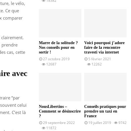
18382
ure, le vélo,
te. Ce que
eux comparer
 clairement.
Marre de la solitude ?
Voici pourquoi j’adore
 à prendre
Nos conseils pour en
faire de la rencontre
des cas, cette
sortir !
travesti via internet
27 octobre 2019
5 février 2021
12687
12262
ire avec
éraire “par
 souvent celui
NousLibertins –
Conseils pratiques pour
Comment se désinscrire
prendre un taxi en
ent. C’est là
?
France
29 septembre 2022
19 juillet 2019
9742
11872