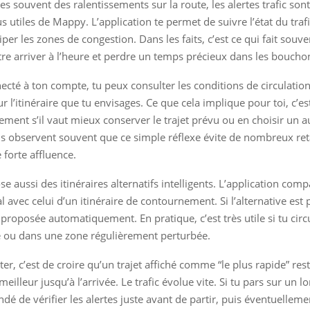
es souvent des ralentissements sur la route, les alertes trafic sont
us utiles de Mappy. L’application te permet de suivre l’état du tra
ciper les zones de congestion. Dans les faits, c’est ce qui fait souve
tre arriver à l’heure et perdre un temps précieux dans les boucho
ecté à ton compte, tu peux consulter les conditions de circulation
r l’itinéraire que tu envisages. Ce que cela implique pour toi, c’e
ement s’il vaut mieux conserver le trajet prévu ou en choisir un a
s observent souvent que ce simple réflexe évite de nombreux ret
 forte affluence.
 aussi des itinéraires alternatifs intelligents. L’application com
ial avec celui d’un itinéraire de contournement. Si l’alternative est 
 proposée automatiquement. En pratique, c’est très utile si tu circu
e ou dans une zone régulièrement perturbée.
ter, c’est de croire qu’un trajet affiché comme “le plus rapide” res
eilleur jusqu’à l’arrivée. Le trafic évolue vite. Si tu pars sur un lon
é de vérifier les alertes juste avant de partir, puis éventuelleme