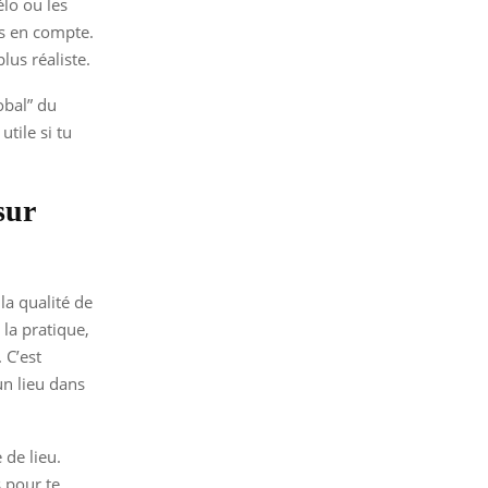
élo ou les
is en compte.
lus réaliste.
obal” du
tile si tu
sur
la qualité de
la pratique,
 C’est
un lieu dans
de lieu.
s pour te