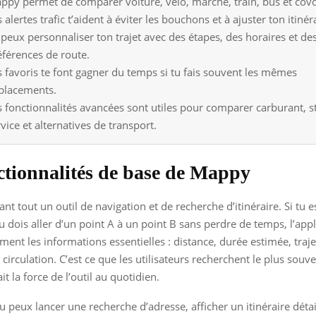
ppy permet de comparer voiture, vélo, marche, train, bus et covo
 alertes trafic t’aident à éviter les bouchons et à ajuster ton itinér
 peux personnaliser ton trajet avec des étapes, des horaires et de
éférences de route.
s favoris te font gagner du temps si tu fais souvent les mêmes
placements.
s fonctionnalités avancées sont utiles pour comparer carburant, s
vice et alternatives de transport.
ctionnalités de base de Mappy
nt tout un outil de navigation et de recherche d’itinéraire. Si tu 
u dois aller d’un point A à un point B sans perdre de temps, l’appl
ent les informations essentielles : distance, durée estimée, trajet
circulation. C’est ce que les utilisateurs recherchent le plus souven
ait la force de l’outil au quotidien.
u peux lancer une recherche d’adresse, afficher un itinéraire détail