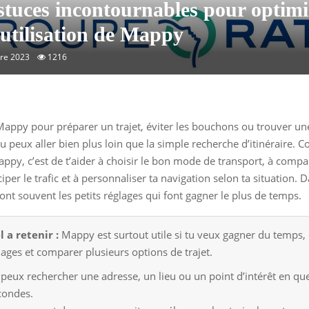
stuces incontournables pour optimi
 utilisation de Mappy
re 2023
1216
s Mappy pour préparer un trajet, éviter les bouchons ou trouver u
u peux aller bien plus loin que la simple recherche d’itinéraire. 
Mappy, c’est de t’aider à choisir le bon mode de transport, à compa
iciper le trafic et à personnaliser ta navigation selon ta situation. D
sont souvent les petits réglages qui font gagner le plus de temps.
l a retenir :
Mappy est surtout utile si tu veux gagner du temps, é
ages et comparer plusieurs options de trajet.
 peux rechercher une adresse, un lieu ou un point d’intérêt en qu
condes.