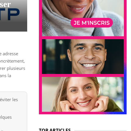
ser
ne adresse
Concrètement,
rer plusieurs
ans la
viter les
elques
TOP ARTICLES