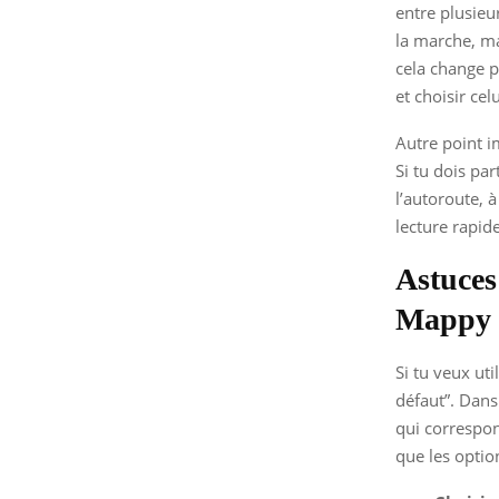
entre plusieu
la marche, ma
cela change p
et choisir cel
Autre point i
Si tu dois par
l’autoroute, à
lecture rapid
Astuces
Mappy
Si tu veux uti
défaut”. Dans 
qui correspon
que les optio