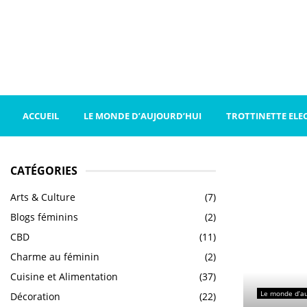
ACCUEIL
LE MONDE D’AUJOURD’HUI
TROTTINETTE ELE
CATÉGORIES
Arts & Culture
(7)
Blogs féminins
(2)
CBD
(11)
Charme au féminin
(2)
Cuisine et Alimentation
(37)
Le monde d’au
Décoration
(22)