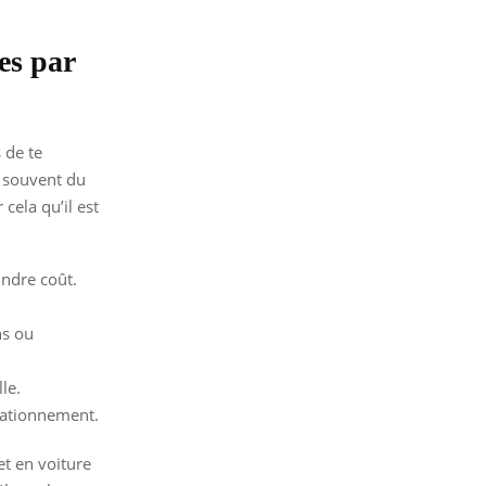
es par
 de te
d souvent du
cela qu’il est
indre coût.
ns ou
le.
stationnement.
et en voiture