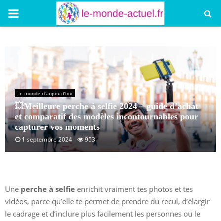
PRIMARY
MENU
Le monde d’aujourd’hui
💥Meilleure perche à selfie 2024 – guide d’achat
et comparatif des modèles incontournables pour
capturer vos moments
1 septembre 2024
953
Une
perche à selfie
enrichit vraiment tes photos et tes
vidéos, parce qu’elle te permet de prendre du recul, d’élargir
le cadrage et d’inclure plus facilement les personnes ou le