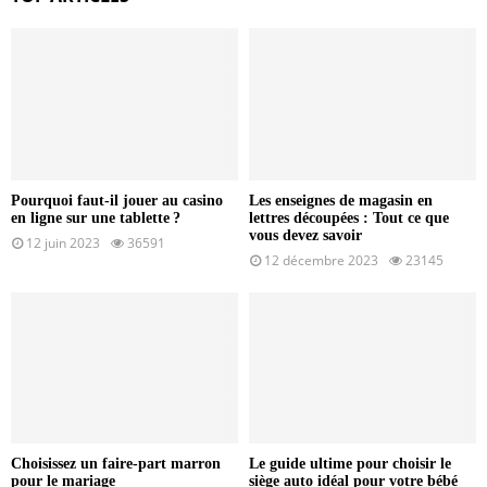
Pourquoi faut-il jouer au casino
Les enseignes de magasin en
en ligne sur une tablette ?
lettres découpées : Tout ce que
vous devez savoir
12 juin 2023
36591
12 décembre 2023
23145
Choisissez un faire-part marron
Le guide ultime pour choisir le
pour le mariage
siège auto idéal pour votre bébé