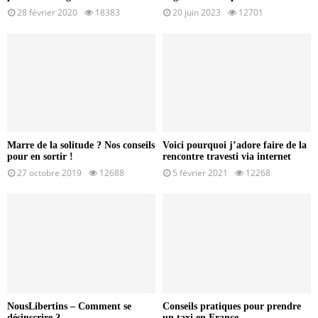
28 février 2020
18383
20 juin 2023
12701
Marre de la solitude ? Nos conseils
Voici pourquoi j’adore faire de la
pour en sortir !
rencontre travesti via internet
27 octobre 2019
12688
5 février 2021
12268
NousLibertins – Comment se
Conseils pratiques pour prendre
désinscrire ?
un taxi en France