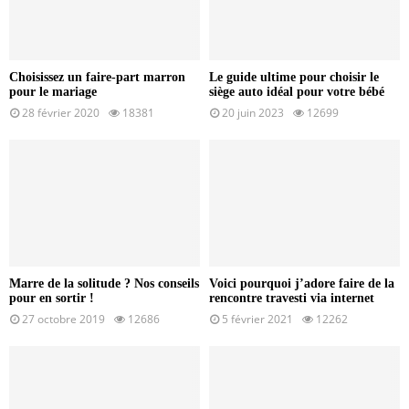
Choisissez un faire-part marron
Le guide ultime pour choisir le
pour le mariage
siège auto idéal pour votre bébé
28 février 2020
18381
20 juin 2023
12699
Marre de la solitude ? Nos conseils
Voici pourquoi j’adore faire de la
pour en sortir !
rencontre travesti via internet
27 octobre 2019
12686
5 février 2021
12262