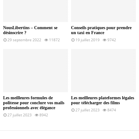
NousLibertins – Comment se
Conseils pratiques pour prendre
désinscrire ?
un taxi en France
29 septembre 2022
11872
19 juillet 2019
9742
Les meilleures formules de
Les meilleures plateformes légales
politesse pour conclure vos mails
pour télécharger des films
professionnels avec élégance
27 juillet 2023
8474
27 juillet 2023
8942