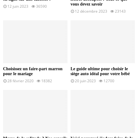
vous devez savoir
12 juin 2023
36590
12 décembre 2023
23143
Choisissez un faire-part marron
Le guide ultime pour choisir le
pour le mariage
siège auto idéal pour votre bébé
28 février 2020
18382
20 juin 2023
12700