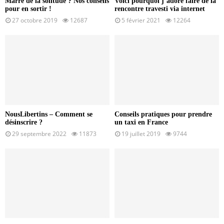
Marre de la solitude ? Nos conseils
Voici pourquoi j’adore faire de la
pour en sortir !
rencontre travesti via internet
27 octobre 2019
12687
5 février 2021
12264
NousLibertins – Comment se
Conseils pratiques pour prendre
désinscrire ?
un taxi en France
29 septembre 2022
11873
19 juillet 2019
9744