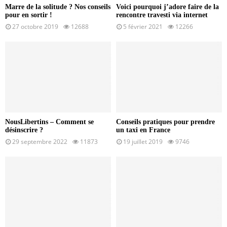
Marre de la solitude ? Nos conseils
Voici pourquoi j’adore faire de la
pour en sortir !
rencontre travesti via internet
27 octobre 2019
12688
5 février 2021
12266
NousLibertins – Comment se
Conseils pratiques pour prendre
désinscrire ?
un taxi en France
29 septembre 2022
11873
19 juillet 2019
9746