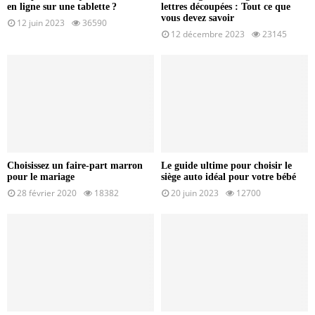
en ligne sur une tablette ?
lettres découpées : Tout ce que
vous devez savoir
12 juin 2023
36590
12 décembre 2023
23145
Choisissez un faire-part marron
Le guide ultime pour choisir le
pour le mariage
siège auto idéal pour votre bébé
28 février 2020
18382
20 juin 2023
12700