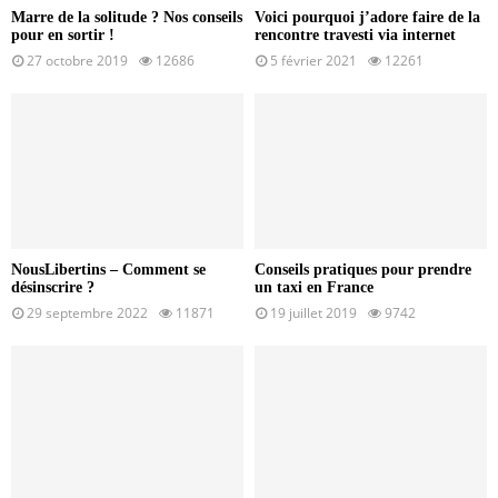
Marre de la solitude ? Nos conseils
Voici pourquoi j’adore faire de la
pour en sortir !
rencontre travesti via internet
27 octobre 2019
12686
5 février 2021
12261
NousLibertins – Comment se
Conseils pratiques pour prendre
désinscrire ?
un taxi en France
29 septembre 2022
11871
19 juillet 2019
9742