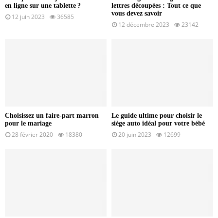
en ligne sur une tablette ?
lettres découpées : Tout ce que
vous devez savoir
12 juin 2023
36585
12 décembre 2023
23142
Choisissez un faire-part marron
Le guide ultime pour choisir le
pour le mariage
siège auto idéal pour votre bébé
28 février 2020
18380
20 juin 2023
12699