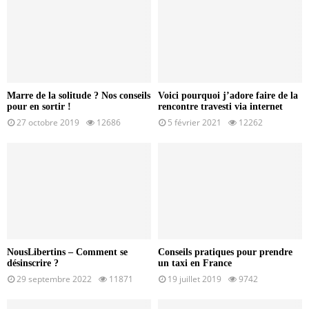
Marre de la solitude ? Nos conseils
Voici pourquoi j’adore faire de la
pour en sortir !
rencontre travesti via internet
27 octobre 2019
12686
5 février 2021
12262
NousLibertins – Comment se
Conseils pratiques pour prendre
désinscrire ?
un taxi en France
29 septembre 2022
11871
19 juillet 2019
9742