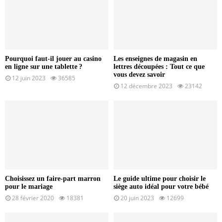
Pourquoi faut-il jouer au casino
Les enseignes de magasin en
en ligne sur une tablette ?
lettres découpées : Tout ce que
vous devez savoir
12 juin 2023
36585
12 décembre 2023
23142
Choisissez un faire-part marron
Le guide ultime pour choisir le
pour le mariage
siège auto idéal pour votre bébé
28 février 2020
18381
20 juin 2023
12699