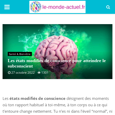
PRIMARY
MENU
Santé & Bien-être
Les états modifiés de conscience pour atteindre le
subconscient
27 octobre 2022
1301
Les
états modifiés de conscience
désignent des moments
où ton rapport habituel à toi-même, à ton corps ou à ce qui
t’entoure change nettement. Tu n’es ni dans l’éveil “normal”, ni