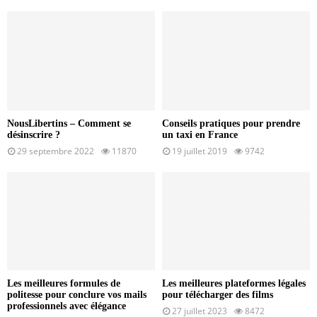
NousLibertins – Comment se
Conseils pratiques pour prendre
désinscrire ?
un taxi en France
29 septembre 2022
11870
19 juillet 2019
9742
Les meilleures formules de
Les meilleures plateformes légales
politesse pour conclure vos mails
pour télécharger des films
professionnels avec élégance
27 juillet 2023
8472