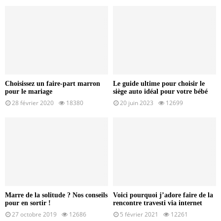
Choisissez un faire-part marron
Le guide ultime pour choisir le
pour le mariage
siège auto idéal pour votre bébé
28 février 2020
18380
20 juin 2023
12699
Marre de la solitude ? Nos conseils
Voici pourquoi j’adore faire de la
pour en sortir !
rencontre travesti via internet
27 octobre 2019
12686
5 février 2021
12261