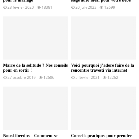
pour le mariage
siège auto idéal pour votre bébé
28 février 2020
18381
20 juin 2023
12699
Marre de la solitude ? Nos conseils
Voici pourquoi j’adore faire de la
pour en sortir !
rencontre travesti via internet
27 octobre 2019
12686
5 février 2021
12262
NousLibertins – Comment se
Conseils pratiques pour prendre