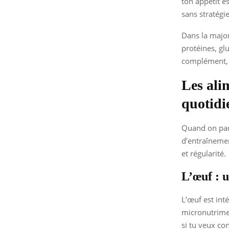
ton appétit e
sans stratégie
Dans la major
protéines, gl
complément, 
Les ali
quotidi
Quand on par
d’entraînemen
et régularité.
L’œuf : u
L’œuf est int
micronutrimen
si tu veux co