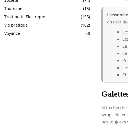
Société
(74)
Tourisme
(15)
L’essentie
Trottinette Electrique
(155)
en nutritio
Vie pratique
(102)
Le
Voyance
(3)
Le
La
Le
Pr
Le
Ch
Galettes
Si tu cherche
wraps étaient
pas toujours 