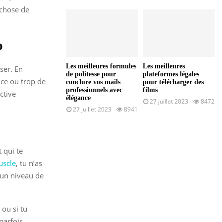
-chose de
p
Les meilleures formules
Les meilleures
ser. En
de politesse pour
plateformes légales
nce ou trop de
conclure vos mails
pour télécharger des
professionnels avec
films
ective
élégance
27 juillet 2023
8472
27 juillet 2023
8941
 qui te
uscle
, tu n’as
e un niveau de
 ou si tu
parfois