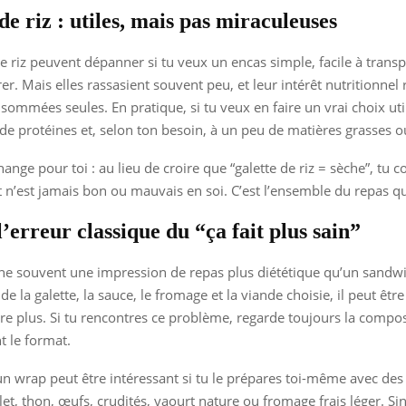
de riz : utiles, mais pas miraculeuses
de riz peuvent dépanner si tu veux un encas simple, facile à transp
er. Mais elles rassasient souvent peu, et leur intérêt nutritionnel r
nsommées seules. En pratique, si tu veux en faire un vrai choix util
de protéines et, selon ton besoin, à un peu de matières grasses ou
hange pour toi : au lieu de croire que “galette de riz = sèche”, tu
 n’est jamais bon ou mauvais en soi. C’est l’ensemble du repas q
’erreur classique du “ça fait plus sain”
e souvent une impression de repas plus diététique qu’un sandwi
e de la galette, la sauce, le fromage et la viande choisie, il peut être
ire plus. Si tu rencontres ce problème, regarde toujours la composi
 le format.
un wrap peut être intéressant si tu le prépares toi-même avec des
let, thon, œufs, crudités, yaourt nature ou fromage frais léger. Si