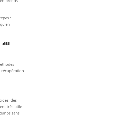
u en prends
repas :
 qu’en
t au
méthodes
, récupération
pides, des
nt très utile
u temps sans