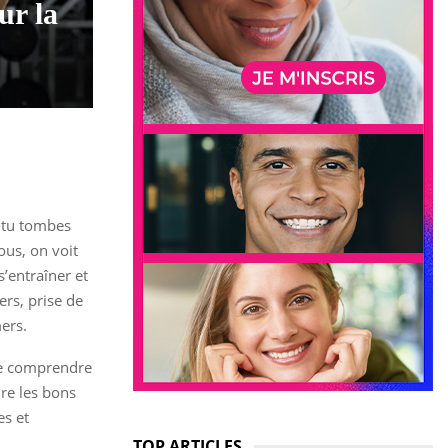
ur la
t tu tombes
ous, on voit
’entraîner et
ers, prise de
ers.
 de comprendre
ire les bons
es et
TOP ARTICLES