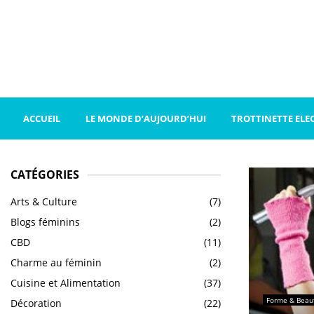
ACCUEIL
LE MONDE D’AUJOURD’HUI
TROTTINETTE ELE
CATÉGORIES
Arts & Culture
(7)
Blogs féminins
(2)
CBD
(11)
Charme au féminin
(2)
Cuisine et Alimentation
(37)
Forme & Beau
Décoration
(22)