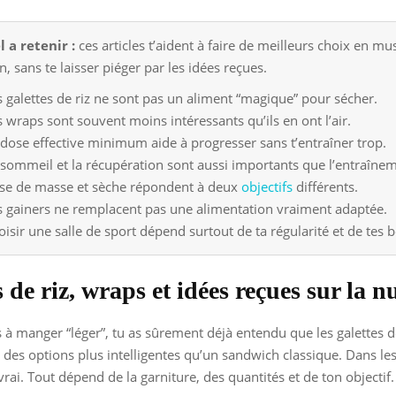
l a retenir :
ces articles t’aident à faire de meilleurs choix en mu
n, sans te laisser piéger par les idées reçues.
s galettes de riz ne sont pas un aliment “magique” pour sécher.
s wraps sont souvent moins intéressants qu’ils en ont l’air.
 dose effective minimum aide à progresser sans t’entraîner trop.
 sommeil et la récupération sont aussi importants que l’entraîne
ise de masse et sèche répondent à deux
objectifs
différents.
s gainers ne remplacent pas une alimentation vraiment adaptée.
oisir une salle de sport dépend surtout de ta régularité et de tes 
 de riz, wraps et idées reçues sur la n
s à manger “léger”, tu as sûrement déjà entendu que les galettes de
 des options plus intelligentes qu’un sandwich classique. Dans les f
vrai. Tout dépend de la garniture, des quantités et de ton objectif.