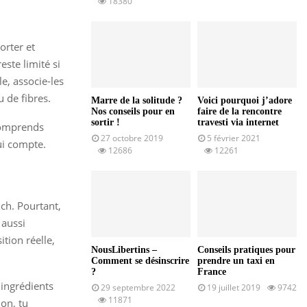
18380
orter et
este limité si
e, associe-les
 de fibres.
Marre de la solitude ?
Voici pourquoi j’adore
Nos conseils pour en
faire de la rencontre
sortir !
travesti via internet
 comprends
27 octobre 2019
5 février 2021
ui compte.
12686
12261
ch. Pourtant,
 aussi
tion réelle,
NousLibertins –
Conseils pratiques pour
Comment se désinscrire
prendre un taxi en
?
France
 ingrédients
29 septembre 2022
19 juillet 2019
9742
11871
non, tu