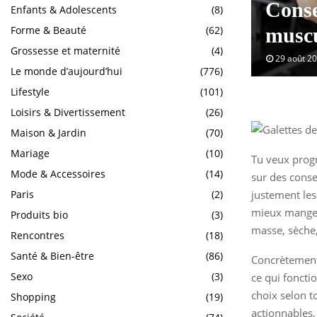
Conse
Enfants & Adolescents
(8)
Forme & Beauté
(62)
muscu
Grossesse et maternité
(4)
29 août 2
Le monde d’aujourd’hui
(776)
Lifestyle
(101)
Loisirs & Divertissement
(26)
Maison & Jardin
(70)
Mariage
(10)
Tu veux prog
Mode & Accessoires
(14)
sur des consei
justement les
Paris
(2)
mieux manger 
Produits bio
(3)
masse, sèche,
Rencontres
(18)
Santé & Bien-être
(86)
Concrètement,
Sexo
(3)
ce qui foncti
choix selon to
Shopping
(19)
actionnables,