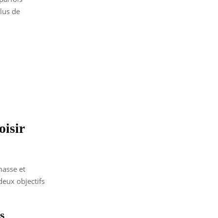
lus de
oisir
masse et
deux objectifs
s