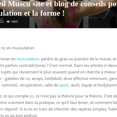
il Muscu site et blog de conseils po
lation et la forme !
022
1460
resser en
musculation
, perdre du gras ou prendre de la masse, e
ls parfois contradictoires ? C’est normal. Dans les articles ci-dess
 sujets qui reviennent le plus souvent quand on cherche à mieux s
: galettes de riz, wraps, kettlebell, dose effective minimum, gain
 sommeil, récupération, salle de
sport
, œufs, kayak et bodyboom
 ce qui compte ici, ce n’est pas la théorie pour la théorie. C’est
onne vraiment dans la pratique, ce qu’il faut éviter, et comment fa
n objectif. Si tu es en train de chercher des repères simples, fiabl
 tu es au bon endroit.