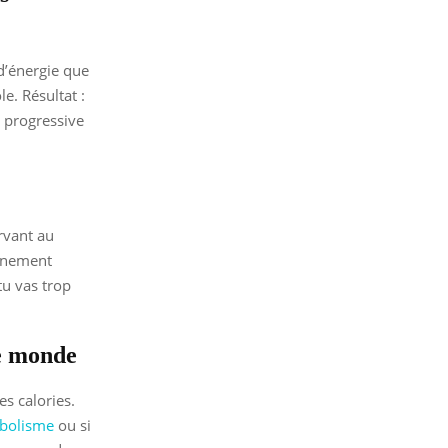
 d’énergie que
e. Résultat :
r progressive
rvant au
aînement
tu vas trop
le monde
s calories.
bolisme
ou si