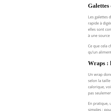
Galettes 
Les galettes 
rapide à digér
elles sont co
à une source 
Ce que cela c
qu’un aliment
Wraps : l
Un wrap donn
selon la taill
calorique, vo
pas seulement
En pratique, 
simples : pou