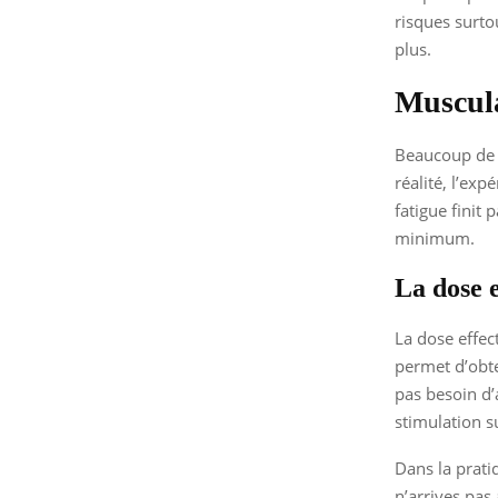
risques surto
plus.
Muscula
Beaucoup de p
réalité, l’ex
fatigue finit 
minimum.
La dose 
La dose effec
permet d’obte
pas besoin d’a
stimulation s
Dans la pratiq
n’arrives pas