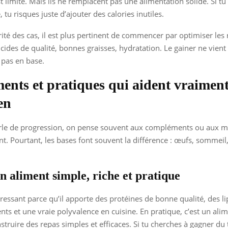
st limité. Mais ils ne remplacent pas une alimentation solide. Si t
, tu risques juste d’ajouter des calories inutiles.
ité des cas, il est plus pertinent de commencer par optimiser les 
ucides de qualité, bonnes graisses, hydratation. Le gainer ne vient
pas en base.
ments et pratiques qui aident vraimen
en
le de progression, on pense souvent aux compléments ou aux 
t. Pourtant, les bases font souvent la différence : œufs, sommeil
n aliment simple, riche et pratique
éressant parce qu’il apporte des protéines de bonne qualité, des li
ts et une vraie polyvalence en cuisine. En pratique, c’est un alime
nstruire des repas simples et efficaces. Si tu cherches à gagner d