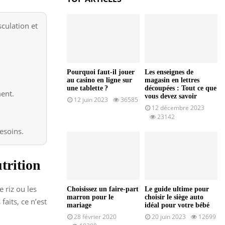
sculation et
Pourquoi faut-il jouer
Les enseignes de
au casino en ligne sur
magasin en lettres
une tablette ?
découpées : Tout ce que
ment.
vous devez savoir
12 juin 2023
36585
12 décembre 2023
23142
besoins.
utrition
 riz ou les
Choisissez un faire-part
Le guide ultime pour
marron pour le
choisir le siège auto
aits, ce n’est
mariage
idéal pour votre bébé
28 février 2020
20 juin 2023
12699