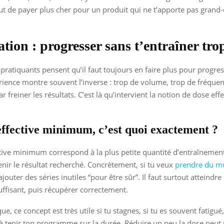
ut de payer plus cher pour un produit qui ne t’apporte pas grand
tion : progresser sans t’entraîner tro
ratiquants pensent qu’il faut toujours en faire plus pour progres
périence montre souvent l’inverse : trop de volume, trop de fréque
par freiner les résultats. C’est là qu’intervient la notion de dose eff
effective minimum, c’est quoi exactement ?
tive minimum correspond à la plus petite quantité d’entraînement
nir le résultat recherché. Concrètement, si tu veux
prendre du m
jouter des séries inutiles “pour être sûr”. Il faut surtout atteindr
uffisant, puis récupérer correctement.
ue, ce concept est très utile si tu stagnes, si tu es souvent fatigué,
 à tenir ton programme sur la durée. Réduire un peu la dose peut 