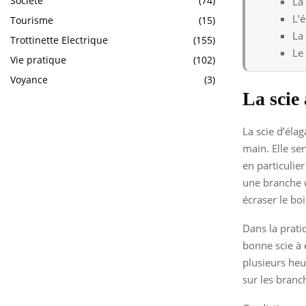
Société
(74)
La
L’é
Tourisme
(15)
La 
Trottinette Electrique
(155)
Le 
Vie pratique
(102)
Voyance
(3)
La scie
La scie d’éla
main. Elle se
en particulie
une branche d
écraser le boi
Dans la pratiq
bonne scie à 
plusieurs heu
sur les branc