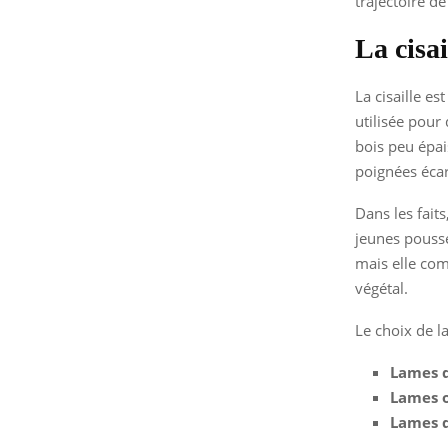
trajectoire de
La cisai
La cisaille es
utilisée pour
bois peu épais
poignées écar
Dans les faits
jeunes pousse
mais elle comp
végétal.
Le choix de la
Lames d
Lames 
Lames d