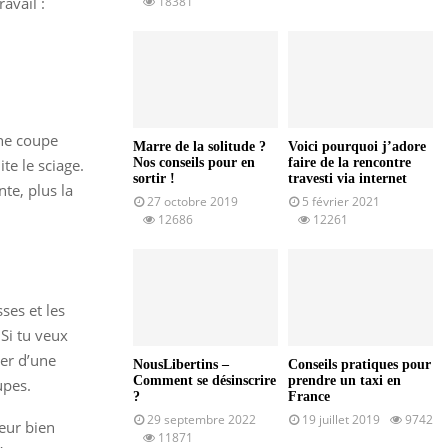
avail :
18381
une coupe
Marre de la solitude ?
Voici pourquoi j’adore
te le sciage.
Nos conseils pour en
faire de la rencontre
sortir !
travesti via internet
nte, plus la
27 octobre 2019
5 février 2021
12686
12261
ses et les
 Si tu veux
ler d’une
NousLibertins –
Conseils pratiques pour
Comment se désinscrire
prendre un taxi en
upes.
?
France
29 septembre 2022
19 juillet 2019
9742
teur bien
11871