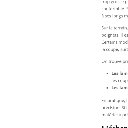
trop grosse po
confortable. 
à ses longs m
Sur le terrain
poignets. Il 
Certains modè
la coupe, sur
On trouve pri
Les lam
les coup
Les lam
En pratique, 
précision. Si 
matériel à pr