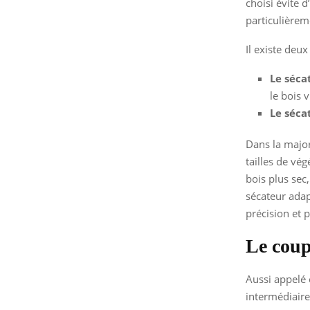
choisi évite d
particulièrem
Il existe deu
Le séca
le bois v
Le séca
Dans la major
tailles de vé
bois plus sec
sécateur adapt
précision et p
Le cou
Aussi appelé 
intermédiaire