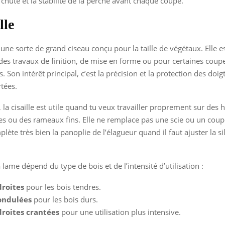
 chute et la stabilité de la perche avant chaque coupe.
lle
t une sorte de grand ciseau conçu pour la taille de végétaux. Elle e
 des travaux de finition, de mise en forme ou pour certaines coup
. Son intérêt principal, c’est la précision et la protection des doig
tées.
, la cisaille est utile quand tu veux travailler proprement sur des h
s ou des rameaux fins. Elle ne remplace pas une scie ou un cou
lète très bien la panoplie de l’élagueur quand il faut ajuster la s
 lame dépend du type de bois et de l’intensité d’utilisation :
roites
pour les bois tendres.
ondulées
pour les bois durs.
roites crantées
pour une utilisation plus intensive.