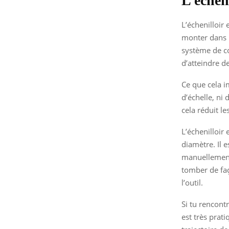
L’écheni
L’échenilloir
monter dans l
système de co
d’atteindre d
Ce que cela i
d’échelle, ni
cela réduit le
L’échenilloir
diamètre. Il 
manuellement.
tomber de faç
l’outil.
Si tu rencontr
est très prati