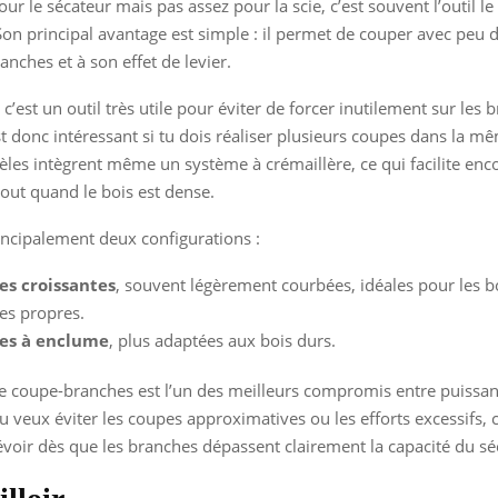
ur le sécateur mais pas assez pour la scie, c’est souvent l’outil le
Son principal avantage est simple : il permet de couper avec peu d
anches et à son effet de levier.
, c’est un outil très utile pour éviter de forcer inutilement sur les b
est donc intéressant si tu dois réaliser plusieurs coupes dans la m
les intègrent même un système à crémaillère, ce qui facilite en
tout quand le bois est dense.
ncipalement deux configurations :
es croissantes
, souvent légèrement courbées, idéales pour les b
es propres.
es à enclume
, plus adaptées aux bois durs.
le coupe-branches est l’un des meilleurs compromis entre puissan
tu veux éviter les coupes approximatives ou les efforts excessifs, c
évoir dès que les branches dépassent clairement la capacité du sé