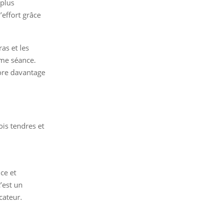
 plus
’effort grâce
ras et les
ême séance.
core davantage
ois tendres et
ce et
’est un
cateur.