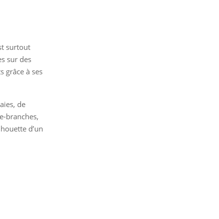
st surtout
es sur des
ts grâce à ses
aies, de
pe-branches,
ilhouette d’un