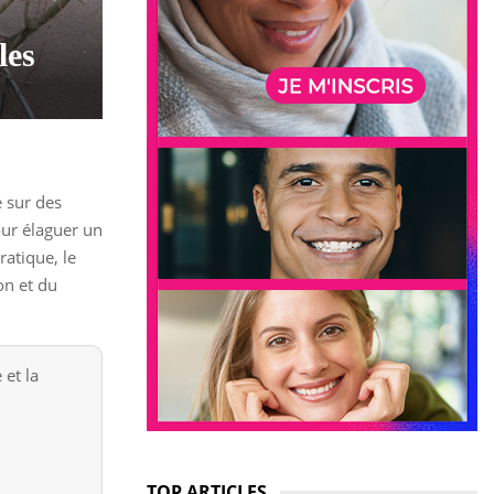
les
 sur des
our élaguer un
ratique, le
on et du
 et la
TOP ARTICLES