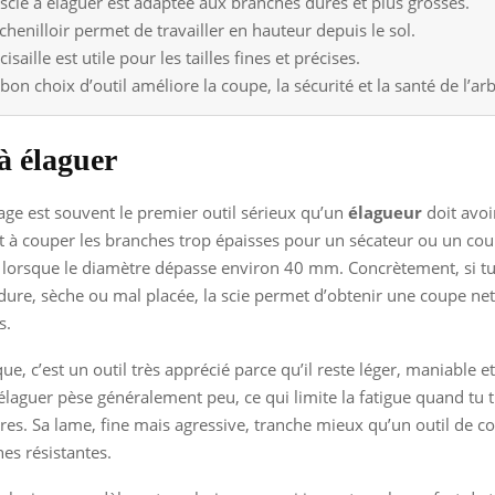
 scie à élaguer est adaptée aux branches dures et plus grosses.
chenilloir permet de travailler en hauteur depuis le sol.
cisaille est utile pour les tailles fines et précises.
bon choix d’outil améliore la coupe, la sécurité et la santé de l’arb
 à élaguer
gage est souvent le premier outil sérieux qu’un
élagueur
doit avoi
rt à couper les branches trop épaisses pour un sécateur ou un co
r lorsque le diamètre dépasse environ 40 mm. Concrètement, si t
ure, sèche ou mal placée, la scie permet d’obtenir une coupe net
s.
ue, c’est un outil très apprécié parce qu’il reste léger, maniable e
élaguer pèse généralement peu, ce qui limite la fatigue quand tu t
res. Sa lame, fine mais agressive, tranche mieux qu’un outil de c
hes résistantes.