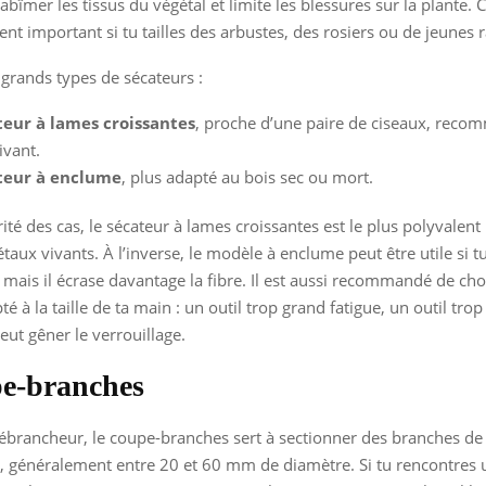
’abîmer les tissus du végétal et limite les blessures sur la plante. C
ent important si tu tailles des arbustes, des rosiers ou de jeunes
x grands types de sécateurs :
teur à lames croissantes
, proche d’une paire de ciseaux, rec
ivant.
teur à enclume
, plus adapté au bois sec ou mort.
ité des cas, le sécateur à lames croissantes est le plus polyvalent
gétaux vivants. À l’inverse, le modèle à enclume peut être utile si 
, mais il écrase davantage la fibre. Il est aussi recommandé de cho
é à la taille de ta main : un outil trop grand fatigue, un outil trop 
eut gêner le verrouillage.
pe-branches
ébrancheur, le coupe-branches sert à sectionner des branches de t
, généralement entre 20 et 60 mm de diamètre. Si tu rencontres