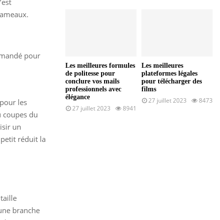
’est
 rameaux.
ommandé pour
Les meilleures formules
Les meilleures
de politesse pour
plateformes légales
conclure vos mails
pour télécharger des
professionnels avec
films
élégance
27 juillet 2023
8473
 pour les
27 juillet 2023
8941
tu coupes du
isir un
petit réduit la
aille
 une branche