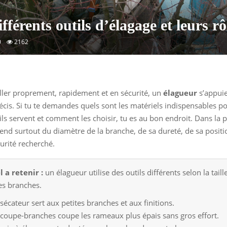
fférents outils d’élagage et leurs rô
0
2162
iller proprement, rapidement et en sécurité, un
élagueur
s’appuie
récis. Si tu te demandes quels sont les matériels indispensables p
ils servent et comment les choisir, tu es au bon endroit. Dans la p
end surtout du diamètre de la branche, de sa dureté, de sa positi
urité recherché.
l a retenir :
un élagueur utilise des outils différents selon la taille
es branches.
sécateur sert aux petites branches et aux finitions.
 coupe-branches coupe les rameaux plus épais sans gros effort.