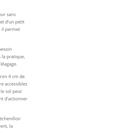
eur sans
t d’un petit
 il permet
besoin
 la pratique,
’élagage.
iron 4 cm de
re accessibles
le sol peut
t d’actionner
échenilloir
ent, la