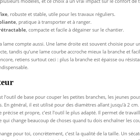
plusieurs modèles, et ce choix a un vrai impact sur le confort de tr
fixe
, robuste et stable, utile pour les travaux réguliers.
 pliante
, pratique à transporter et à ranger.
 rétractable
, compacte et facile à dégainer sur le chantier.
a lame compte aussi. Une lame droite est souvent choisie pour 
ecte, tandis qu’une lame courbe accroche mieux la branche et facili
encore, retiens surtout ceci : plus la branche est épaisse ou résista
indispensable.
teur
st l’outil de base pour couper les petites branches, les jeunes pous
s. En général, il est utilisé pour des diamètres allant jusqu’à 2 cm.
le précise et propre, c’est l’outil le plus adapté. Il permet de travail
e qui change beaucoup de choses quand tu dois enchaîner les co
ange pour toi, concrètement, c’est la qualité de la taille. Un séca