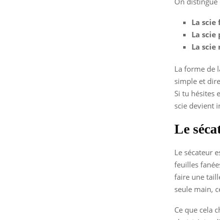
On distingue 
La scie 
La scie
La scie
La forme de l
simple et dir
Si tu hésites 
scie devient 
Le séca
Le sécateur e
feuilles fanée
faire une tail
seule main, c
Ce que cela ch