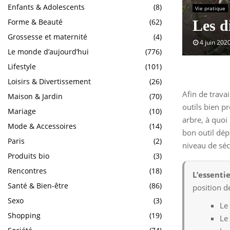
Enfants & Adolescents
(8)
Vie pratique
Forme & Beauté
(62)
Les di
Grossesse et maternité
(4)
4 juin 202
Le monde d’aujourd’hui
(776)
Lifestyle
(101)
Loisirs & Divertissement
(26)
Afin de trava
Maison & Jardin
(70)
outils bien p
Mariage
(10)
arbre, à quoi 
Mode & Accessoires
(14)
bon outil dép
Paris
(2)
niveau de séc
Produits bio
(3)
Rencontres
(18)
L’essentie
Santé & Bien-être
(86)
position d
Sexo
(3)
Le 
Shopping
(19)
Le