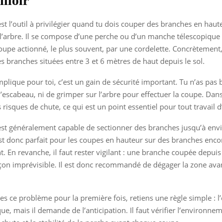
lloir
 est l’outil à privilégier quand tu dois couper des branches en haut
’arbre. Il se compose d’une perche ou d’un manche télescopique e
upe actionné, le plus souvent, par une cordelette. Concrètement,
es branches situées entre 3 et 6 mètres de haut depuis le sol.
mplique pour toi, c’est un gain de sécurité important. Tu n’as pas 
 d’escabeau, ni de grimper sur l’arbre pour effectuer la coupe. Dans
s risques de chute, ce qui est un point essentiel pour tout travail d
 est généralement capable de sectionner des branches jusqu’à env
est donc parfait pour les coupes en hauteur sur des branches enco
 En revanche, il faut rester vigilant : une branche coupée depuis 
on imprévisible. Il est donc recommandé de dégager la zone avan
es ce problème pour la première fois, retiens une règle simple : l’
que, mais il demande de l’anticipation. Il faut vérifier l’environnem