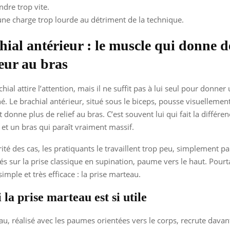
dre trop vite.
une charge trop lourde au détriment de la technique.
hial antérieur : le muscle qui donne d
seur au bras
hial attire l’attention, mais il ne suffit pas à lui seul pour donner
né. Le brachial antérieur, situé sous le biceps, pousse visuellemen
t donne plus de relief au bras. C’est souvent lui qui fait la différe
” et un bras qui paraît vraiment massif.
ité des cas, les pratiquants le travaillent trop peu, simplement par
és sur la prise classique en supination, paume vers le haut. Pourtan
imple et très efficace : la prise marteau.
la prise marteau est si utile
au, réalisé avec les paumes orientées vers le corps, recrute davan