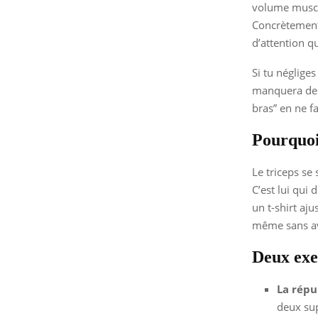
volume muscul
Concrètement,
d’attention q
Si tu négliges
manquera de m
bras” en ne f
Pourquoi
Le triceps se 
C’est lui qui
un t-shirt aju
même sans av
Deux exer
La répu
deux sup