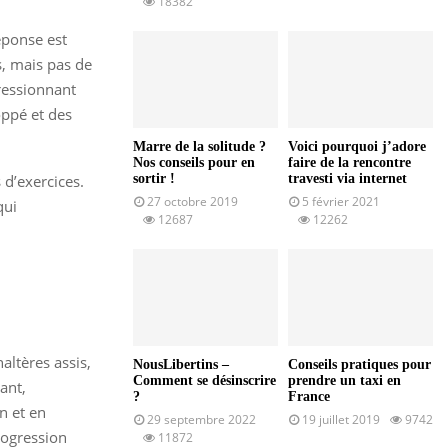
18382
éponse est
s, mais pas de
ressionnant
oppé et des
Marre de la solitude ?
Voici pourquoi j’adore
Nos conseils pour en
faire de la rencontre
 d’exercices.
sortir !
travesti via internet
27 octobre 2019
5 février 2021
qui
12687
12262
altères assis,
NousLibertins –
Conseils pratiques pour
Comment se désinscrire
prendre un taxi en
ant,
?
France
n et en
29 septembre 2022
19 juillet 2019
9742
rogression
11872