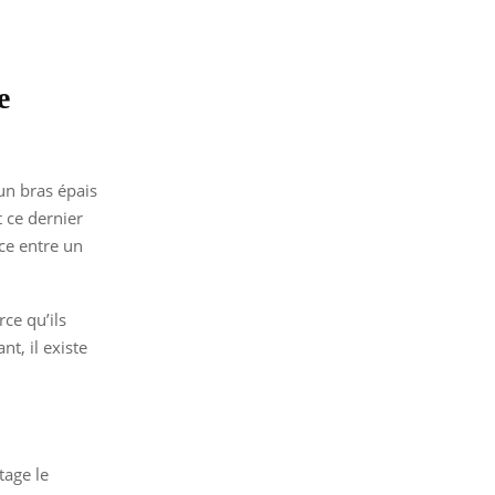
e
 un bras épais
t ce dernier
nce entre un
ce qu’ils
t, il existe
tage le