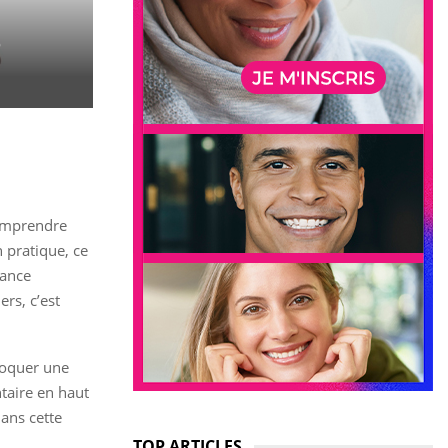
?
comprendre
 pratique, ce
tance
ers, c’est
ovoquer une
taire en haut
ans cette
TOP ARTICLES