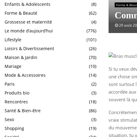
Enfants & Adolescents
(8)
Forme & Beau
Forme & Beauté
(62)
Comme
Grossesse et maternité
(4)
29 août 2
Le monde d’aujourd’hui
(776)
Lifestyle
(101)
Loisirs & Divertissement
(26)
Maison & Jardin
(70)
Mariage
(10)
Si tu veux dé
Mode & Accessoires
(14)
une chose sim
sont surtout l
Paris
(2)
accordée aux t
Produits bio
(3)
souvent là qu
Rencontres
(18)
Santé & Bien-être
(86)
Concrètement,
Sexo
(3)
vraie stimula
du mouvement 
Shopping
(19)
situation, tu 