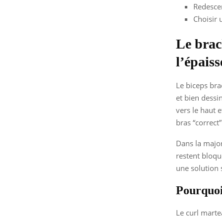
Redescen
Choisir 
Le brac
l’épais
Le biceps brac
et bien dessi
vers le haut e
bras “correct
Dans la major
restent bloqu
une solution s
Pourquoi 
Le curl marte