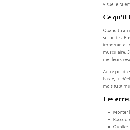
visuelle ralent
Ce qu’il 
Quand tu arr
secondes. Ens
importante : 
musculaire. S
meilleurs rés
Autre point es
buste, tu dép
mais tu stimu
Les erreu
Monter l
Raccourc
Oublier 