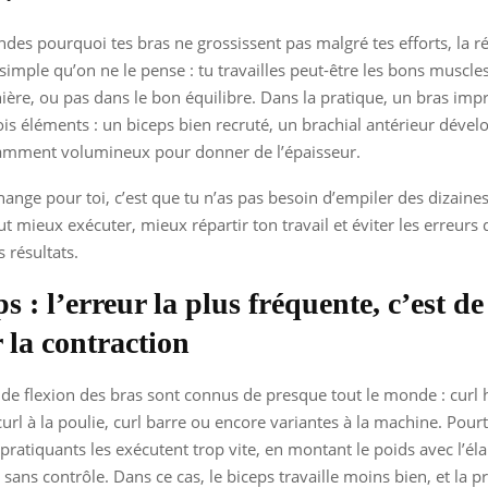
ndes pourquoi tes bras ne grossissent pas malgré tes efforts, la r
simple qu’on ne le pense : tu travailles peut-être les bons muscle
ère, ou pas dans le bon équilibre. Dans la pratique, un bras imp
ois éléments : un biceps bien recruté, un brachial antérieur dével
isamment volumineux pour donner de l’épaisseur.
hange pour toi, c’est que tu n’as pas besoin d’empiler des dizaines
t mieux exécuter, mieux répartir ton travail et éviter les erreurs 
 résultats.
s : l’erreur la plus fréquente, c’est de
 la contraction
 de flexion des bras sont connus de presque tout le monde : curl h
curl à la poulie, curl barre ou encore variantes à la machine. Pourt
ratiquants les exécutent trop vite, en montant le poids avec l’éla
sans contrôle. Dans ce cas, le biceps travaille moins bien, et la p