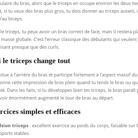
aire du bras, alors que le triceps en occupe environ les deux tie
 si tu veux des bras plus gros, tu dois donner au triceps autant, 
u’au biceps.
 le triceps, tu peux avoir un bras correct de face, mais il restera pla
asse globale. C’est l’erreur classique des débutants qui veulent “
aisant presque que des curls.
 le triceps change tout
situe à l’arrière du bras et participe fortement à l’aspect massif d
 donne cette impression de bras plein quand tu tends le bras ou q
sté. Dans les faits, si tu développes bien tes triceps, le bras paraît 
oir énormément augmenté le tour de bras au départ.
cices simples et efficaces
lsion triceps
: excellent exercice au poids du corps, faisable sur
ports stables.