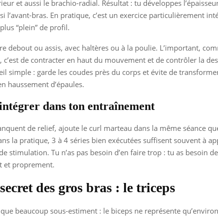
ieur et aussi le brachio-radial. Résultat : tu développes l’épaisseu
i l’avant-bras. En pratique, c’est un exercice particulièrement inté
lus “plein” de profil.
ire debout ou assis, avec haltères ou à la poulie. L’important, co
e, c’est de contracter en haut du mouvement et de contrôler la des
il simple : garde les coudes près du corps et évite de transformer
n haussement d’épaules.
intégrer dans ton entraînement
anquent de relief, ajoute le curl marteau dans la même séance que
ans la pratique, 3 à 4 séries bien exécutées suffisent souvent à ap
 stimulation. Tu n’as pas besoin d’en faire trop : tu as besoin de 
t et proprement.
secret des gros bras : le triceps
t que beaucoup sous-estiment : le biceps ne représente qu’environ