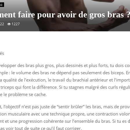
té
nt faire pour avoir de gros bras 
022
1227
velopper des bras plus gros, plus dessinés et plus forts, tu dois 
ple : le volume des bras ne dépend pas seulement des biceps. En
a qualité de l’exécution, le travail du brachial antérieur et l’impor
riceps qui font la différence. Si tu stagnes malgré des curls réguli
e le problème se cache.
 l’objectif n’est pas juste de “sentir brûler” les bras, mais de pr
tion musculaire avec une technique propre, une contraction volon
et une progression cohérente sur l’ensemble du bras. Si tu es d
vas voir tout de suite ce qu’il faut corriger.