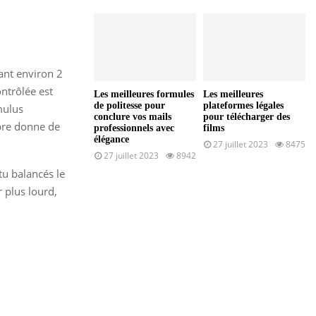
ant environ 2
ntrôlée est
Les meilleures formules
Les meilleures
de politesse pour
plateformes légales
mulus
conclure vos mails
pour télécharger des
opre donne de
professionnels avec
films
élégance
27 juillet 2023
8475
27 juillet 2023
8942
tu balancés le
r plus lourd,