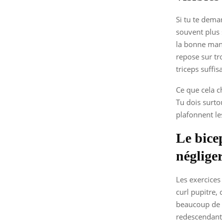
Si tu te dema
souvent plus 
la bonne mani
repose sur tr
triceps suff
Ce que cela c
Tu dois surtou
plafonnent les
Le bicep
négliger
Les exercices
curl pupitre, 
beaucoup de p
redescendant 