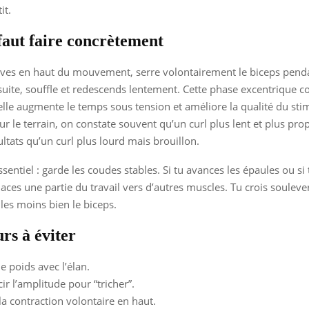
it.
faut faire concrètement
ives en haut du mouvement, serre volontairement le biceps pend
uite, souffle et redescends lentement. Cette phase excentrique co
elle augmente le temps sous tension et améliore la qualité du sti
ur le terrain, on constate souvent qu’un curl plus lent et plus pr
ultats qu’un curl plus lourd mais brouillon.
sentiel : garde les coudes stables. Si tu avances les épaules ou si 
laces une partie du travail vers d’autres muscles. Tu crois souleve
les moins bien le biceps.
rs à éviter
e poids avec l’élan.
ir l’amplitude pour “tricher”.
la contraction volontaire en haut.