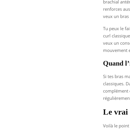
brachial antér
renforces auss
veux un bras p
Tu peux le fa
curl classiqu
veux un conse
mouvement e
Quand l’
Si tes bras m
classiques. D
complément de
régulièremen
Le vrai 
Voilà le poin