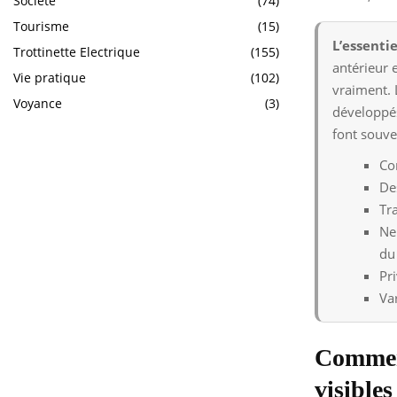
Société
(74)
Tourisme
(15)
L’essentie
Trottinette Electrique
(155)
antérieur 
Vie pratique
(102)
vraiment. 
Voyance
(3)
développés
font souve
Co
De
Tra
Ne
du
Pr
Var
Comment
visibles