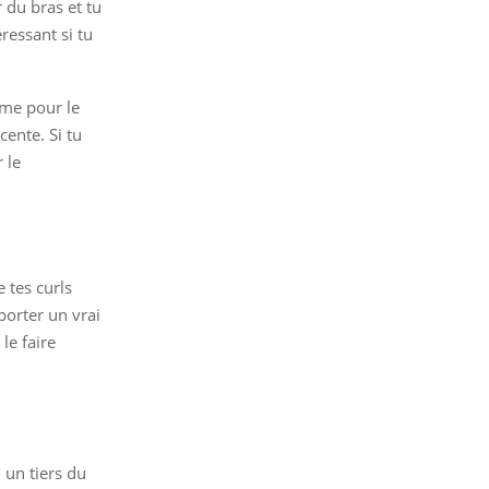
r du bras et tu
ressant si tu
mme pour le
cente. Si tu
 le
 tes curls
porter un vrai
le faire
 un tiers du