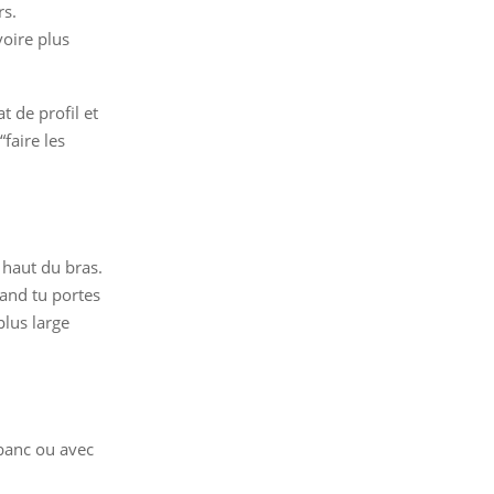
rs.
voire plus
t de profil et
faire les
u haut du bras.
uand tu portes
plus large
 banc ou avec