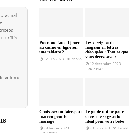
 brachial
e
triceps
 contrôlée
Pourquoi faut-il jouer
Les enseignes de
au casino en ligne sur
magasin en lettres
une tablette ?
découpées : Tout ce que
vous devez savoir
12 juin 2023
36586
12 décembre 2023
23143
e du volume
Choisissez un faire-part
Le guide ultime pour
marron pour le
choisir le siège auto
us
mariage
idéal pour votre bébé
28 février 2020
20 juin 2023
12699