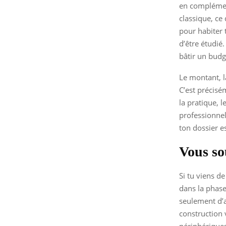
en complément
classique, ce
pour habiter 
d’être étudié.
bâtir un budge
Le montant, l
C’est précisé
la pratique, 
professionnell
ton dossier e
Vous so
Si tu viens de
dans la phase 
seulement d’a
construction 
périphériques