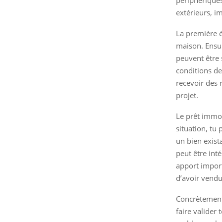
extérieurs, i
La première é
maison. Ensui
peuvent être s
conditions de
recevoir des 
projet.
Le prêt immob
situation, tu 
un bien exist
peut être int
apport import
d’avoir vendu
Concrètement,
faire valider