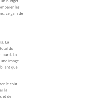
c un budget
comparer les
ns, ce gain de
rs. La
total du
r lourd. La
e une image
ubliant que
mer le coût
er la
s et de