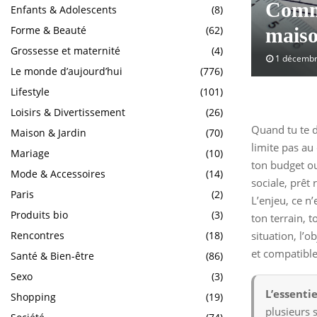
Comme
Enfants & Adolescents
(8)
Forme & Beauté
(62)
maiso
Grossesse et maternité
(4)
1 décembr
Le monde d’aujourd’hui
(776)
Lifestyle
(101)
Loisirs & Divertissement
(26)
Quand tu te 
Maison & Jardin
(70)
limite pas au
Mariage
(10)
ton budget ou 
Mode & Accessoires
(14)
sociale, prêt
Paris
(2)
L’enjeu, ce n
Produits bio
(3)
ton terrain, t
situation, l’o
Rencontres
(18)
et compatible
Santé & Bien-être
(86)
Sexo
(3)
L’essentie
Shopping
(19)
plusieurs s