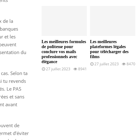
x de la
e banques
r et les
Les meilleures formules
Les meilleures
 peuvent
de politesse pour
plateformes légales
ésentation du
conclure vos mails
pour télécharger des
professionnels avec
films
élégance
27 juillet 2023
8470
27 juillet 2023
8941
cas. Selon ta
 si tu revends
tés. Le PAS
rées et sans
ent avant
souvent de
ermet d’éviter