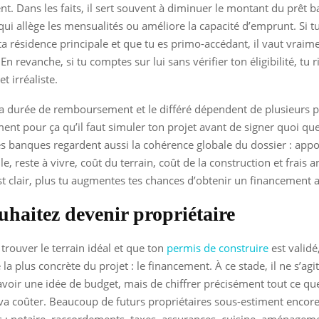
. Dans les faits, il sert souvent à diminuer le montant du prêt b
 qui allège les mensualités ou améliore la capacité d’emprunt. Si t
ta résidence principale et que tu es primo-accédant, il vaut vraime
 En revanche, si tu comptes sur lui sans vérifier ton éligibilité, tu 
t irréaliste.
a durée de remboursement et le différé dépendent de plusieurs 
ment pour ça qu’il faut simuler ton projet avant de signer quoi que
les banques regardent aussi la cohérence globale du dossier : appor
e, reste à vivre, coût du terrain, coût de la construction et frais 
st clair, plus tu augmentes tes chances d’obtenir un financement 
uhaitez devenir propriétaire
 trouver le terrain idéal et que ton
permis de construire
est validé
la plus concrète du projet : le financement. À ce stade, il ne s’agi
voir une idée de budget, mais de chiffrer précisément tout ce que
va coûter. Beaucoup de futurs propriétaires sous-estiment encore 
 : notaire, raccordements, taxes, assurances, cuisine, aménagem