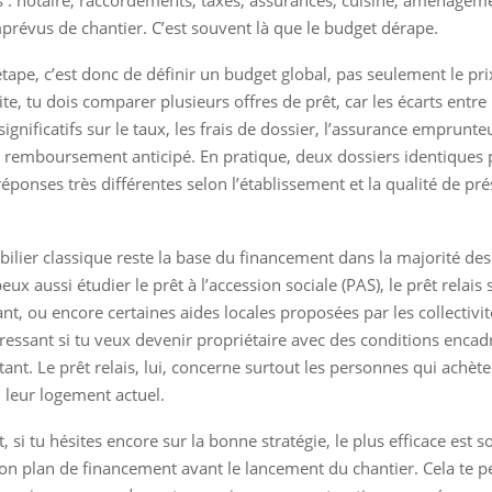
mprévus de chantier. C’est souvent là que le budget dérape.
tape, c’est donc de définir un budget global, pas seulement le pri
te, tu dois comparer plusieurs offres de prêt, car les écarts entr
ignificatifs sur le taux, les frais de dossier, l’assurance emprunteu
 remboursement anticipé. En pratique, deux dossiers identiques
réponses très différentes selon l’établissement et la qualité de pr
ilier classique reste la base du financement dans la majorité des 
peux aussi étudier le prêt à l’accession sociale (PAS), le prêt relais
ant, ou encore certaines aides locales proposées par les collectivi
éressant si tu veux devenir propriétaire avec des conditions encad
ant. Le prêt relais, lui, concerne surtout les personnes qui achèt
 leur logement actuel.
 si tu hésites encore sur la bonne stratégie, le plus efficace est 
 ton plan de financement avant le lancement du chantier. Cela te p