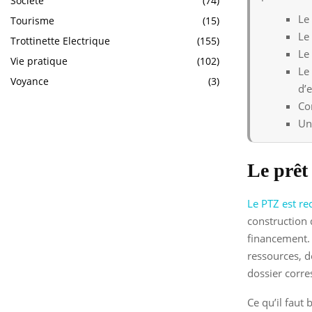
Société
(74)
Le
Tourisme
(15)
Le
Trottinette Electrique
(155)
Le
Vie pratique
(102)
Le
Voyance
(3)
d’
Co
Un
Le prêt
Le PTZ est re
construction 
financement. 
ressources, d
dossier corre
Ce qu’il faut 