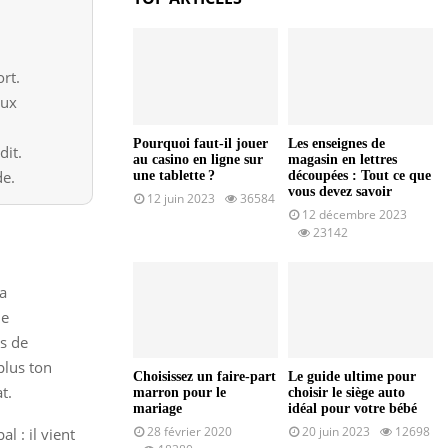
rt.
aux
Pourquoi faut-il jouer
Les enseignes de
dit.
au casino en ligne sur
magasin en lettres
de.
une tablette ?
découpées : Tout ce que
vous devez savoir
12 juin 2023
36584
12 décembre 2023
23142
la
de
ns de
plus ton
Choisissez un faire-part
Le guide ultime pour
t.
marron pour le
choisir le siège auto
mariage
idéal pour votre bébé
28 février 2020
20 juin 2023
12698
l : il vient