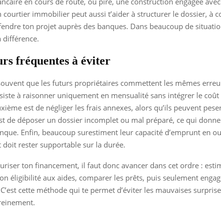
ncaire en cours de route, ou pire, une construction engagée ave
n courtier immobilier peut aussi t’aider à structurer le dossier, à 
éfendre ton projet auprès des banques. Dans beaucoup de situatio
la différence.
rs fréquentes à éviter
ouvent que les futurs propriétaires commettent les mêmes erreu
iste à raisonner uniquement en mensualité sans intégrer le coût 
uxième est de négliger les frais annexes, alors qu’ils peuvent pese
est de déposer un dossier incomplet ou mal préparé, ce qui donn
banque. Enfin, beaucoup surestiment leur capacité d’emprunt en o
 doit rester supportable sur la durée.
curiser ton financement, il faut donc avancer dans cet ordre : esti
 ton éligibilité aux aides, comparer les prêts, puis seulement engag
 C’est cette méthode qui te permet d’éviter les mauvaises surprise
reinement.