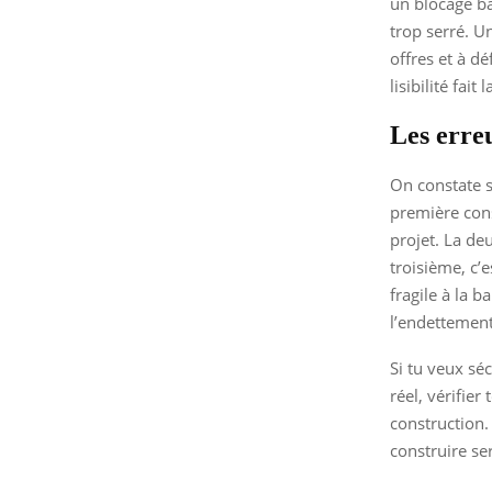
un blocage ba
trop serré. U
offres et à d
lisibilité fait 
Les erreu
On constate s
première cons
projet. La de
troisième, c’
fragile à la 
l’endettement
Si tu veux sé
réel, vérifier
construction.
construire se