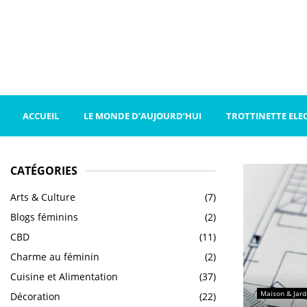
ACCUEIL
LE MONDE D’AUJOURD’HUI
TROTTINETTE ELE
CATÉGORIES
Arts & Culture
(7)
Blogs féminins
(2)
CBD
(11)
Charme au féminin
(2)
Cuisine et Alimentation
(37)
Maison & Jard
Décoration
(22)