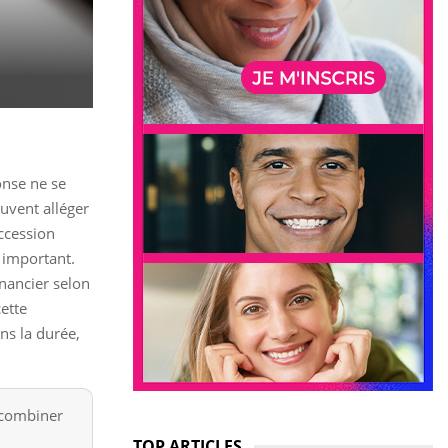
onse ne se
euvent alléger
accession
s important.
nancier selon
cette
ans la durée,
 combiner
TOP ARTICLES