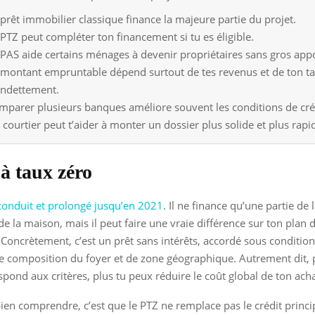
 prêt immobilier classique finance la majeure partie du projet.
 PTZ peut compléter ton financement si tu es éligible.
 PAS aide certains ménages à devenir propriétaires sans gros appo
 montant empruntable dépend surtout de tes revenus et de ton t
endettement.
mparer plusieurs banques améliore souvent les conditions de cré
 courtier peut t’aider à monter un dossier plus solide et plus rapi
 à taux zéro
conduit et prolongé jusqu’en 2021
. Il ne finance qu’une partie de 
de la maison, mais il peut faire une vraie différence sur ton plan 
Concrètement, c’est un prêt sans intérêts, accordé sous conditio
e composition du foyer et de zone géographique. Autrement dit, 
spond aux critères, plus tu peux réduire le coût global de ton acha
bien comprendre, c’est que le PTZ ne remplace pas le crédit principa