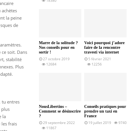
18380
ancaire
u achètes
nt la peine
risques de
Marre de la solitude ?
Voici pourquoi j’adore
paramètres.
Nos conseils pour en
faire de la rencontre
 ce soit. Dans
sortir !
travesti via internet
t, stabilité
27 octobre 2019
5 février 2021
12684
12256
annexes. Plus
adapté.
, tu entres
NousLibertins –
Conseils pratiques pour
t plus
Comment se désinscrire
prendre un taxi en
 la
?
France
29 septembre 2022
19 juillet 2019
9740
les frais
11867
ents